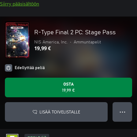
Siirry pääsisältöön
R-Type Final 2 PC: Stage Pass
NIS America, Inc.
•
Ammuntapelit
19,99 €
Edellyttää peliä
OSTA
19,99 €
LISÄÄ TOIVELISTALLE
● ● ●