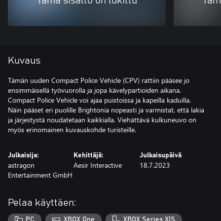
Tämä sisältö on lukittu
Tämä
Kuvaus
Tämän uuden Compact Police Vehicle (CPV) rattiin pääsee jo
ensimmäisellä työvuorolla ja jopa kävelypartioiden aikana.
Compact Police Vehicle voi ajaa puistoissa ja kapeilla kaduilla.
Näin pääset eri puolille Brightonia nopeasti ja varmistat, että lakia
ja järjestystä noudatetaan kaikkialla. Viehättävä kulkuneuvo on
myös erinomainen kuvauskohde turisteille.
Julkaisija:
Kehittäjä:
Julkaisupäivä
astragon
Aesir Interactive
18.7.2023
Entertainment GmbH
Pelaa käyttäen:
PC
XBOX One
XBOX Series X|S