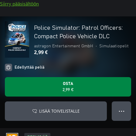
Siirry pääsisältöön
Police Simulator: Patrol Officers:
Compact Police Vehicle DLC
astragon Entertainment GmbH
•
Simulaatiopelit
2,99 €
Edellyttää peliä
OSTA
2,99 €
LISÄÄ TOIVELISTALLE
● ● ●