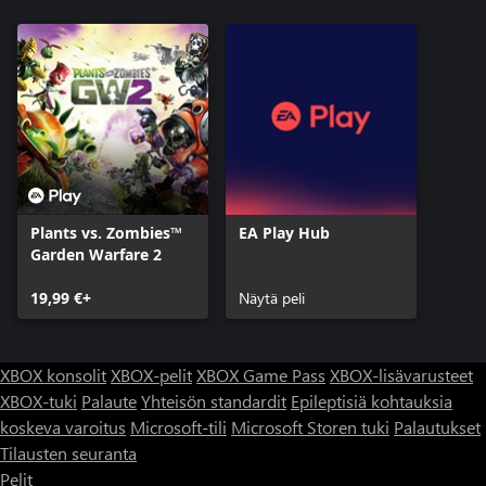
Plants vs. Zombies™
EA Play Hub
Garden Warfare 2
19,99 €+
Näytä peli
XBOX konsolit
XBOX-pelit
XBOX Game Pass
XBOX-lisävarusteet
XBOX-tuki
Palaute
Yhteisön standardit
Epileptisiä kohtauksia
koskeva varoitus
Microsoft-tili
Microsoft Storen tuki
Palautukset
Tilausten seuranta
Pelit