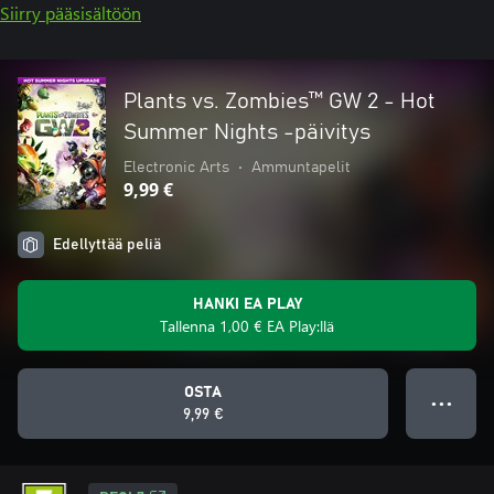
Siirry pääsisältöön
Plants vs. Zombies™ GW 2 - Hot
Summer Nights -päivitys
Electronic Arts
•
Ammuntapelit
9,99 €
Edellyttää peliä
HANKI EA PLAY
Tallenna 1,00 € EA Play:llä
OSTA
● ● ●
9,99 €