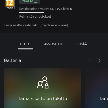
PEGI 12
Keskitasoinen väkivalta, Lievä kiroilu
Pelin sisäiset ostokset
Tämä sisältö vaatii pelin (myydään erikseen).
TIEDOT
ARVOSTELUT
LISÄÄ
Galleria
Tämä sisältö on lukittu
Tämä