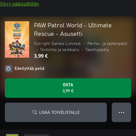
Siirry pääsisältöön
PAW Patrol World - Ultimate
Rescue - Asusetti
Outright Games Limited.
•
Perhe- ja lastenpelit
•
Toiminta ja seikkailu
•
Tasohyppely
3,99 €
Edellyttää peliä
OSTA
3,99 €
LISÄÄ TOIVELISTALLE
● ● ●