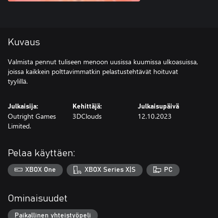
Kuvaus
Valmista pennut tuliseen menoon uusissa kuumissa ulkoasuissa,
joissa kaikkein polttavimmatkin pelastustehtävät hoituvat
tyylillä.
Julkaisija:
Kehittäjä:
Julkaisupäivä
Outright Games
3DClouds
12.10.2023
Limited.
Pelaa käyttäen:
XBOX One
XBOX Series X|S
PC
Ominaisuudet
Paikallinen yhteistyöpeli