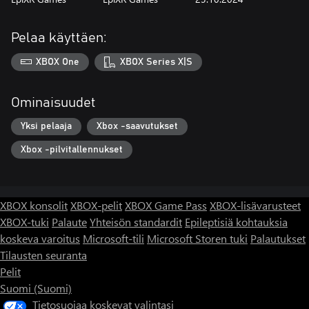
Pelaa käyttäen:
XBOX One
XBOX Series X|S
Ominaisuudet
Yksi pelaaja
Xbox -saavutukset
Xbox -pilvitallennukset
XBOX konsolit
XBOX-pelit
XBOX Game Pass
XBOX-lisävarusteet
XBOX-tuki
Palaute
Yhteisön standardit
Epileptisiä kohtauksia
koskeva varoitus
Microsoft-tili
Microsoft Storen tuki
Palautukset
Tilausten seuranta
Pelit
Suomi (Suomi)
Tietosuojaa koskevat valintasi