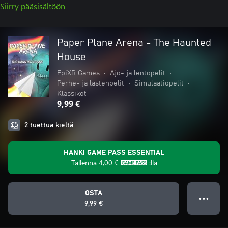
Siirry pääsisältöön
Paper Plane Arena - The Haunted
House
EpiXR Games
•
Ajo- ja lentopelit
•
Perhe- ja lastenpelit
•
Simulaatiopelit
•
Klassikot
9,99 €
2 tuettua kieltä
HANKI GAME PASS ESSENTIAL
Tallenna
4,00 €
:llä
OSTA
● ● ●
9,99 €