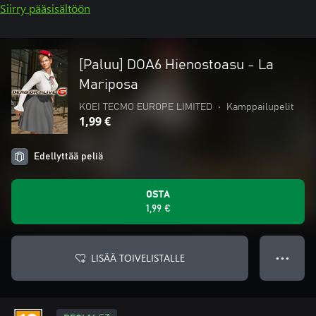
Siirry pääsisältöön
[Paluu] DOA6 Hienostoasu - La
Mariposa
KOEI TECMO EUROPE LIMITED
•
Kamppailupelit
1,99 €
Edellyttää peliä
OSTA
1,99 €
LISÄÄ TOIVELISTALLE
● ● ●