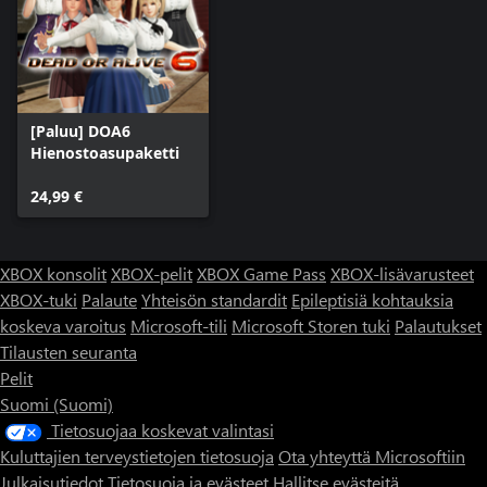
[Paluu] DOA6
Hienostoasupaketti
24,99 €
XBOX konsolit
XBOX-pelit
XBOX Game Pass
XBOX-lisävarusteet
XBOX-tuki
Palaute
Yhteisön standardit
Epileptisiä kohtauksia
koskeva varoitus
Microsoft-tili
Microsoft Storen tuki
Palautukset
Tilausten seuranta
Pelit
Suomi (Suomi)
Tietosuojaa koskevat valintasi
Kuluttajien terveystietojen tietosuoja
Ota yhteyttä Microsoftiin
Julkaisutiedot
Tietosuoja ja evästeet
Hallitse evästeitä