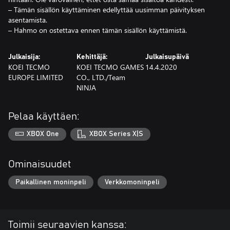
– Tämän sisällön käyttäminen edellyttää uusimman päivityksen
asentamista.
– Hahmo on ostettava ennen tämän sisällön käyttämistä.
Julkaisija:
Kehittäjä:
Julkaisupäivä
KOEI TECMO
KOEI TECMO GAMES
14.4.2020
EUROPE LIMITED
CO., LTD./Team
NINJA
Pelaa käyttäen:
XBOX One
XBOX Series X|S
Ominaisuudet
Paikallinen moninpeli
Verkkomoninpeli
Toimii seuraavien kanssa: