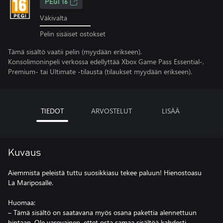
PEGI 16
Väkivalta
Pelin sisäiset ostokset
Tämä sisältö vaatii pelin (myydään erikseen).
Konsolimoninpeli verkossa edellyttää Xbox Game Pass Essential-,
Premium- tai Ultimate -tilausta (tilaukset myydään erikseen).
TIEDOT
ARVOSTELUT
LISÄÄ
Kuvaus
Aiemmista peleistä tuttu suosikkiasu tekee paluun! Hienostoasu
La Mariposalle.
Huomaa:
– Tämä sisältö on saatavana myös osana pakettia alennettuun
hintaan. Ole varovainen, ettet osta samaa sisältöä kahdesti.