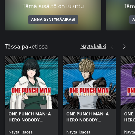
Tämä sisältö on lukittu
Tämä
ANNA SYNTYMÄAIKASI
A
Näytä kaikki
Tässä paketissa
ONE PUNCH MAN: A
ONE PUNCH MAN: A
ONE 
HERO NOBODY
HERO NOBODY
HER
KNOWS Hellish
KNOWS Genos (Arms
KNOW
Blizzard (Fur Coat)
Näytä lisäosa
Mode) Outfit
Näytä lisäosa
Soun
Näytä