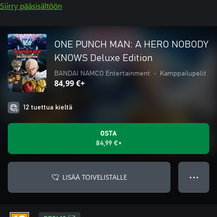
Siirry pääsisältöön
ONE PUNCH MAN: A HERO NOBODY
KNOWS Deluxe Edition
BANDAI NAMCO Entertainment
•
Kamppailupelit
84,99 €+
12 tuettua kieltä
OSTA
84,99 €+
LISÄÄ TOIVELISTALLE
● ● ●