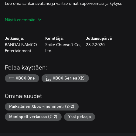
Luo oma sankariavatarisi ja valitse omat supervoimasi ja kykysi.
Huippujännittävää taistelua!
Näytä enemmän
Dynaamisia 3v3-taisteluja, joissa on One Punch Manista tuttuja
tapahtumia, kuten meteorikohtauksia ja muita sankareita.
Julkaisija:
Kehittäjä:
Julkaisupäivä
*Ilmoitus verkkoaulatoimintojen sulkemisesta
BANDAI NAMCO
Spike Chunsoft Co.,
28.2.2020
Verkkoaulatoiminnot suljetaan
Entertainment
Ltd.
28.2.2022.
Verkkoaulatoimintojen sulkemisen myötä seuraavat palvelut
Pelaa käyttäen:
lakkautetaan:
– verkkotapahtumat
XBOX One
XBOX Series X|S
– Avatar Ranked Battle -taistelut
– kirjautumisbonukset.
Ominaisuudet
Paikallinen Xbox -moninpeli (2-2)
Moninpeli verkossa (2-2)
Yksi pelaaja