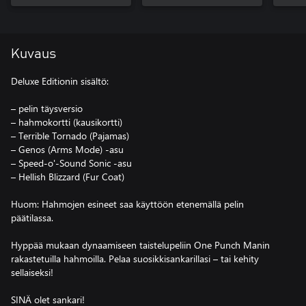
Kuvaus
Deluxe Editionin sisältö:
– pelin täysversio
– hahmokortti (kausikortti)
– Terrible Tornado (Pajamas)
– Genos (Arms Mode) -asu
– Speed-o'-Sound Sonic -asu
– Hellish Blizzard (Fur Coat)
Huom: Hahmojen esineet saa käyttöön etenemällä pelin
päätilassa.
Hyppää mukaan dynaamiseen taistelupeliin One Punch Manin
rakastetuilla hahmoilla. Pelaa suosikkisankarillasi – tai kehity
sellaiseksi!
SINÄ olet sankari!