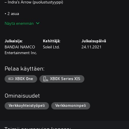
– Indra's Arrow (puolustustyyppi)
• 2 asua
– Sasuke Outfit (Last Battle Ver.): ylä- ja alaosa mies-/nais-
Näytä enemmän
avatareille
– Sasuke Outfit (Young 2nd Ver.): ylä- ja alaosa mies-avatareille
Julkaisija:
Kehittäjä:
Julkaisupäivä
• 2 avatarin osaa
BANDAI NAMCO
Soleil Ltd.
24.11.2021
– hiukset: Indra mies-/nais-avatareille
Entertainment Inc.
– kasvot: Cursemark Second State
• lisäsisältö
Pelaa käyttäen:
– arvonimi: Bearer of Hatred.
XBOX One
XBOX Series X|S
Ominaisuudet
Verkkoyhteistyöpeli
Verkkomoninpeli