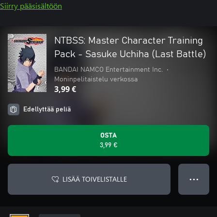
Siirry pääsisältöön
NTBSS: Master Character Training
Pack - Sasuke Uchiha (Last Battle)
BANDAI NAMCO Entertainment Inc.
•
Moninpelitaistelu verkossa
3,99 €
Edellyttää peliä
OSTA
3,99 €
LISÄÄ TOIVELISTALLE
● ● ●