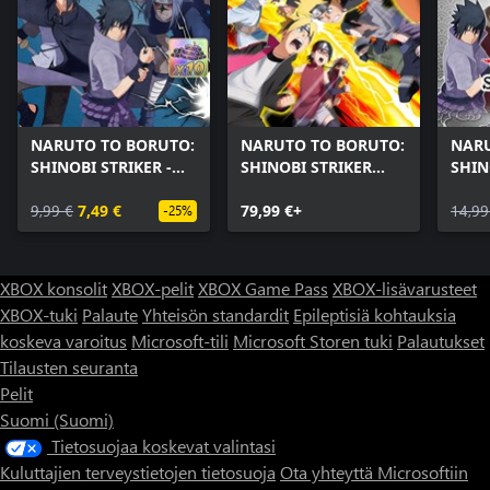
NARUTO TO BORUTO:
NARUTO TO BORUTO:
NARU
SHINOBI STRIKER -
SHINOBI STRIKER
SHIN
Sasuke Uchiha
Ultimate Edition
Seas
Starter Pack
9,99 €
7,49 €
79,99 €+
14,99
-25%
XBOX konsolit
XBOX-pelit
XBOX Game Pass
XBOX-lisävarusteet
XBOX-tuki
Palaute
Yhteisön standardit
Epileptisiä kohtauksia
koskeva varoitus
Microsoft-tili
Microsoft Storen tuki
Palautukset
Tilausten seuranta
Pelit
Suomi (Suomi)
Tietosuojaa koskevat valintasi
Kuluttajien terveystietojen tietosuoja
Ota yhteyttä Microsoftiin