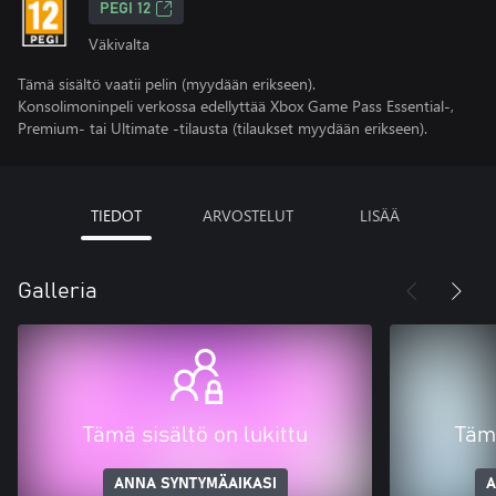
PEGI 12
Väkivalta
Tämä sisältö vaatii pelin (myydään erikseen).
Konsolimoninpeli verkossa edellyttää Xbox Game Pass Essential-,
Premium- tai Ultimate -tilausta (tilaukset myydään erikseen).
TIEDOT
ARVOSTELUT
LISÄÄ
Galleria
Tämä sisältö on lukittu
Tämä
ANNA SYNTYMÄAIKASI
A