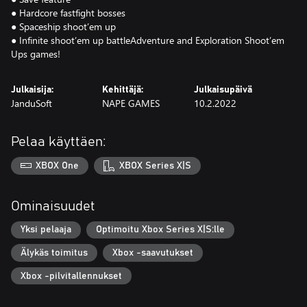
● Hardcore fastfight bosses
● Spaceship shoot’em up
● Infinite shoot’em up battleAdventure and Exploration Shoot’em
Ups games!
Julkaisija:
Kehittäjä:
Julkaisupäivä
JanduSoft
NAPE GAMES
10.2.2022
Pelaa käyttäen:
XBOX One
XBOX Series X|S
Ominaisuudet
Yksi pelaaja
Optimoitu Xbox Series X|S:lle
Älykäs toimitus
Xbox -saavutukset
Xbox -pilvitallennukset