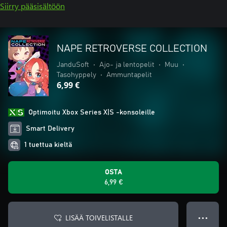
Siirry pääsisältöön
NAPE RETROVERSE COLLECTION
JanduSoft
•
Ajo- ja lentopelit
•
Muu
•
Tasohyppely
•
Ammuntapelit
6,99 €
Optimoitu Xbox Series X|S -konsoleille
Smart Delivery
1 tuettua kieltä
OSTA
6,99 €
LISÄÄ TOIVELISTALLE
● ● ●