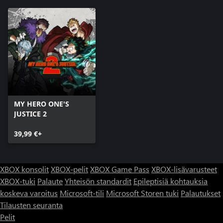
MY HERO ONE'S
JUSTICE 2
39,99 €+
XBOX konsolit
XBOX-pelit
XBOX Game Pass
XBOX-lisävarusteet
XBOX-tuki
Palaute
Yhteisön standardit
Epileptisiä kohtauksia
koskeva varoitus
Microsoft-tili
Microsoft Storen tuki
Palautukset
Tilausten seuranta
Pelit