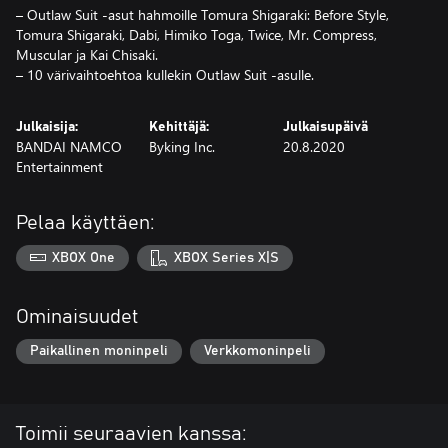
– Outlaw Suit -asut hahmoille Tomura Shigaraki: Before Style,
Tomura Shigaraki, Dabi, Himiko Toga, Twice, Mr. Compress,
Muscular ja Kai Chisaki.
– 10 värivaihtoehtoa kullekin Outlaw Suit -asulle.
Julkaisija:
Kehittäjä:
Julkaisupäivä
BANDAI NAMCO
Byking Inc.
20.8.2020
Entertainment
Pelaa käyttäen:
XBOX One
XBOX Series X|S
Ominaisuudet
Paikallinen moninpeli
Verkkomoninpeli
Toimii seuraavien kanssa: