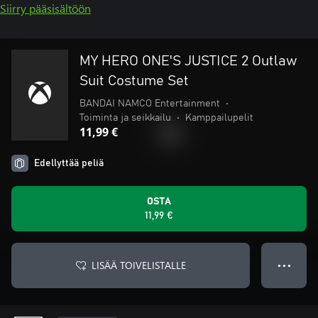
Siirry pääsisältöön
MY HERO ONE'S JUSTICE 2 Outlaw
Suit Costume Set
BANDAI NAMCO Entertainment
•
Toiminta ja seikkailu
•
Kamppailupelit
11,99 €
Edellyttää peliä
OSTA
11,99 €
LISÄÄ TOIVELISTALLE
● ● ●