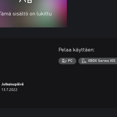
Tämä sisältö on lukittu
Pelaa käyttäen:
PC
XBOX Series X|S
Julkaisupäivä
13.7.2022