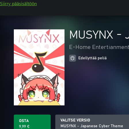
Siirry pääsisältöön
MUSYNX - 
E-Home Entertianment 
Edellyttää peliä
VALITSE VERSIO
OSTA
MUSYNX - Japanese Cyber Theme
9,99 €