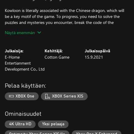
Kowloon is literally associated with the Chinese dragon, which will
be a key motif of the game. To progress, you need to solve the
puzzles and mysteries you encounter, break the code of the
Dragon Gate, and help Mr. Pumpkin find a way out of the chaotic
Näytä enemmän
Walled City.
However, you will come to realize that it is not only chaos that
Julkaisija:
Kehittäjä:
Julkaisupäivä
lies in the heart of the city. The people living within the shadowy
E-Home
Cotton Game
15.9.2021
walls have always been longing for the light from outside. They
Entertianment
have been striving to survive, chasing their dreams and love.
Development Co., Ltd
May the spirit of Hong Kong shine upon your journey in the
Walled City.
Pelaa käyttäen:
XBOX One
XBOX Series X|S
Ominaisuudet
4K Ultra HD
Yksi pelaaja