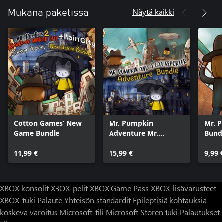
Näytä kaikki
Mukana paketissa
Cotton Games’ New
Mr. Pumpkin
Mr. 
Game Bundle
Adventure Mr.
Bund
Pumpkin 2: Kowloon
11,99 €
walled city RainCity
15,99 €
9,99 
XBOX konsolit
XBOX-pelit
XBOX Game Pass
XBOX-lisävarusteet
XBOX-tuki
Palaute
Yhteisön standardit
Epileptisiä kohtauksia
koskeva varoitus
Microsoft-tili
Microsoft Storen tuki
Palautukset