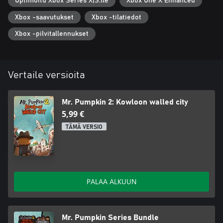
Optimoitu Xbox Series X|S:lle
Xbox One X Enhanced
Xbox -saavutukset
Xbox -tilatiedot
Xbox -pilvitallennukset
Vertaile versioita
Mr. Pumpkin 2: Kowloon walled city
5,99 €
TÄMÄ VERSIO
PALAA ALKUUN
Mr. Pumpkin Series Bundle