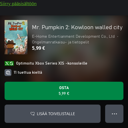
Siirry pääsisältöön
Mr. Pumpkin 2: Kowloon walled city
E-Home Entertianment Development Co., Ltd
•
Ongelmanratkaisu- ja tietopelit
5,99 €
Optimoitu Xbox Series X|S -konsoleille
11 tuettua kieltä
OSTA
5,99 €
LISÄÄ TOIVELISTALLE
● ● ●