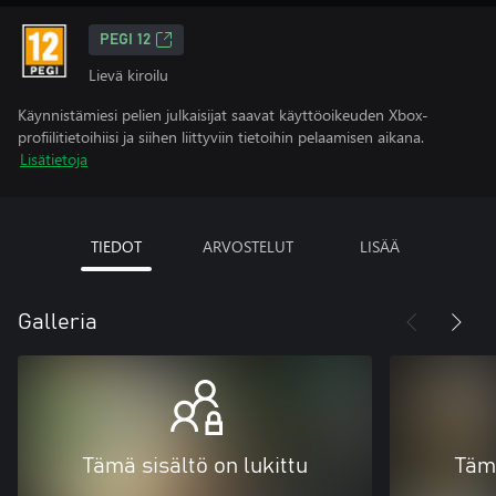
PEGI 12
Lievä kiroilu
Käynnistämiesi pelien julkaisijat saavat käyttöoikeuden Xbox-
profiilitietoihiisi ja siihen liittyviin tietoihin pelaamisen aikana.
Lisätietoja
TIEDOT
ARVOSTELUT
LISÄÄ
Galleria
Tämä sisältö on lukittu
Tämä