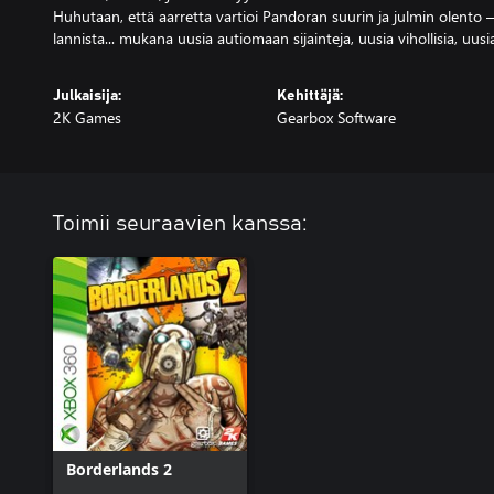
Huhutaan, että aarretta vartioi Pandoran suurin ja julmin olento –
lannista... mukana uusia autiomaan sijainteja, uusia vihollisia, uusia
Julkaisija:
Kehittäjä:
2K Games
Gearbox Software
Toimii seuraavien kanssa:
Borderlands 2