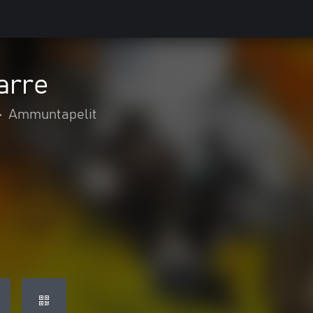
arre
•
Ammuntapelit