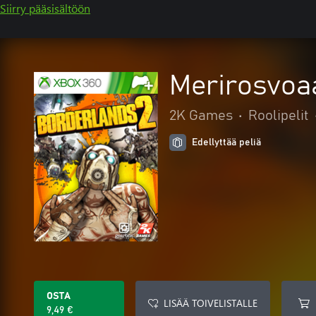
Siirry pääsisältöön
Merirosvoa
2K Games
•
Roolipelit
Edellyttää peliä
OSTA
LISÄÄ TOIVELISTALLE
9,49 €