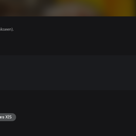
ikseen).
es X|S