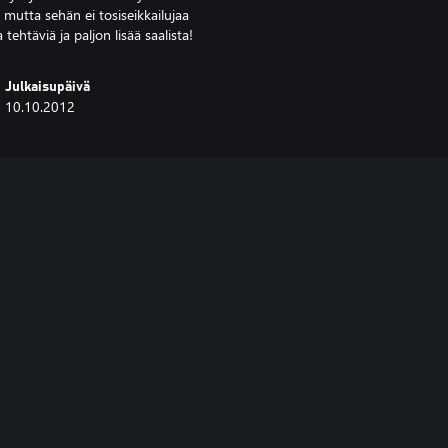
 mutta sehän ei tosiseikkailujaa
 tehtäviä ja paljon lisää saalista!
Julkaisupäivä
10.10.2012