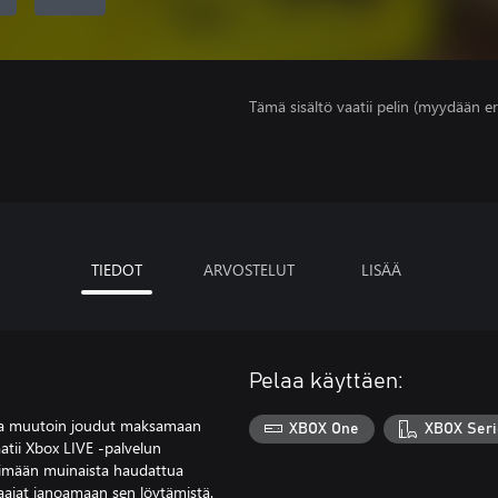
Tämä sisältö vaatii pelin (myydään er
TIEDOT
ARVOSTELUT
LISÄÄ
Pelaa käyttäen:
oska muutoin joudut maksamaan
XBOX One
XBOX Seri
atii Xbox LIVE -palvelun
simään muinaista haudattua
aajat janoamaan sen löytämistä.