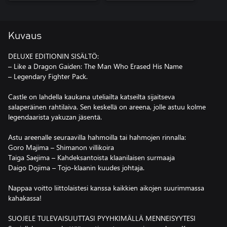
Kuvaus
DELUXE EDITIONIN SISÄLTÖ:
– Like a Dragon Gaiden: The Man Who Erased His Name
– Legendary Fighter Pack.
Castle on lahdella kaukana uteliailta katseilta sijaitseva
salaperäinen rahtilaiva. Sen keskellä on areena, jolle astuu kolme
legendaarista yakuzan jäsentä.
Astu areenalle seuraavilla hahmoilla tai hahmojen rinnalla:
Goro Majima – Shimanon villikoira
Taiga Saejima – Kahdeksantoista klaanilaisen surmaaja
Daigo Dojima – Tojo-klaanin kuudes johtaja.
Nappaa voitto liittolaistesi kanssa kaikkien aikojen suurimmassa
kahakassa!
SUOJELE TULEVAISUUTTASI PYYHKIMÄLLÄ MENNEISYYTESI