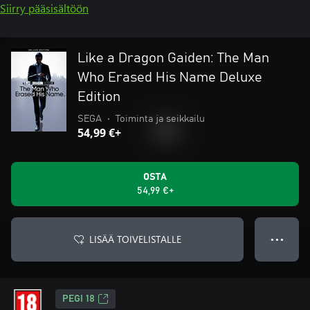
Siirry pääsisältöön
Like a Dragon Gaiden: The Man
Who Erased His Name Deluxe
Edition
SEGA
•
Toiminta ja seikkailu
54,99 €+
OSTA
54,99 €+
LISÄÄ TOIVELISTALLE
● ● ●
PEGI 18