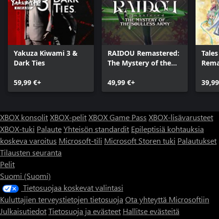
Yakuza Kiwami 3 &
RAIDOU Remastered:
Tales
Dark Ties
The Mystery of the
Rema
Soulless Army
59,99 €+
49,99 €+
39,99
XBOX konsolit
XBOX-pelit
XBOX Game Pass
XBOX-lisävarusteet
XBOX-tuki
Palaute
Yhteisön standardit
Epileptisiä kohtauksia
koskeva varoitus
Microsoft-tili
Microsoft Storen tuki
Palautukset
Tilausten seuranta
Pelit
Suomi (Suomi)
Tietosuojaa koskevat valintasi
Kuluttajien terveystietojen tietosuoja
Ota yhteyttä Microsoftiin
Julkaisutiedot
Tietosuoja ja evästeet
Hallitse evästeitä