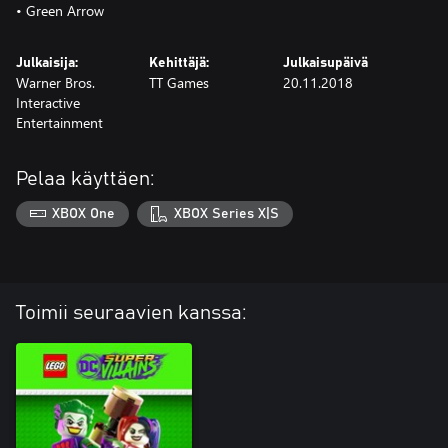
• Green Arrow
Julkaisija:
Kehittäjä:
Julkaisupäivä
Warner Bros.
TT Games
20.11.2018
Interactive
Entertainment
Pelaa käyttäen:
XBOX One
XBOX Series X|S
Toimii seuraavien kanssa: