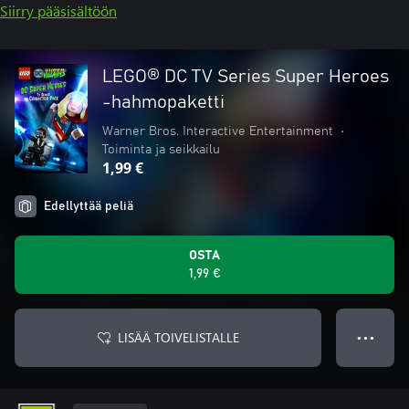
Siirry pääsisältöön
LEGO® DC TV Series Super Heroes
-hahmopaketti
Warner Bros. Interactive Entertainment
•
Toiminta ja seikkailu
1,99 €
Edellyttää peliä
OSTA
1,99 €
LISÄÄ TOIVELISTALLE
● ● ●