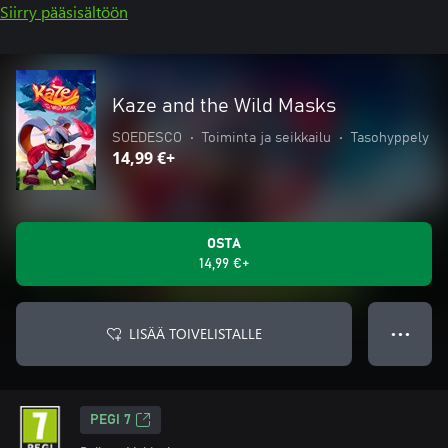
Siirry pääsisältöön
Kaze and the Wild Masks
SOEDESCO
•
Toiminta ja seikkailu
•
Tasohyppely
14,99 €+
OSTA
14,99 €+
LISÄÄ TOIVELISTALLE
● ● ●
PEGI 7