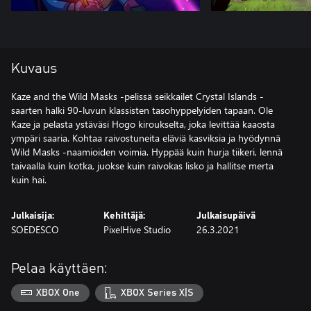
Kuvaus
Kaze and the Wild Masks -pelissä seikkailet Crystal Islands -
saarten halki 90-luvun klassisten tasohyppelyiden tapaan. Ole
Kaze ja pelasta ystäväsi Hogo kiroukselta, joka levittää kaaosta
ympäri saaria. Kohtaa raivostuneita eläviä kasviksia ja hyödynnä
Wild Masks -naamioiden voimia. Hyppää kuin hurja tiikeri, lennä
taivaalla kuin kotka, juokse kuin raivokas lisko ja hallitse merta
kuin hai.
Julkaisija:
Kehittäjä:
Julkaisupäivä
SOEDESCO
PixelHive Studio
26.3.2021
Pelaa käyttäen:
XBOX One
XBOX Series X|S