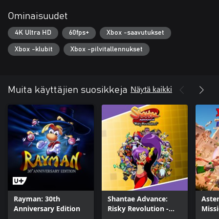
Ominaisuudet
4K Ultra HD
60fps+
Xbox -saavutukset
Xbox -klubit
Xbox -pilvitallennukset
Näytä kaikki
Muita käyttäjien suosikkeja
Rayman: 30th
Shantae Advance:
Aster
Anniversary Edition
Risky Revolution -
Miss
Deluxe Edition