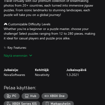
Travel virtually with our premium collection of breathtaking
photos from 20+ countries, each turned into immersive jigsaw
puzzles. From iconic landmarks to stunning landscapes, each
puzzle will take you on a global journey!
🎮 Customizable Difficulty Levels
Whether you’re a beginner or a puzzle master, choose your
challenge! Select puzzles ranging from 12 to 280 pieces, making
it ideal for casual players and puzzle pros alike.
✨ Key Features:
Näytä enemmän
Massive Puzzle Collection: Enjoy puzzles from:
★ USA, UK, Russia, Japan, Italy, Turkey, Spain, France, and many
more!
Julkaisija:
Kehittäjä:
Julkaisupäivä
★ Includes exotic locales like Tanzania, New Zealand, Thailand,
NovaSoftwares
Novativity
1.3.2021
and Greenland.
🛑 No Ads, No Internet Required: Immerse yourself in pure
Pelaa käyttäen:
puzzle-solving fun with no distractions.
🛑 100% Privacy-Friendly: No personal data collection, no in-app
PC
Hub
XBOX One
purchases—just pure gaming joy.
XBOX Series X|S
Matkapuhelin