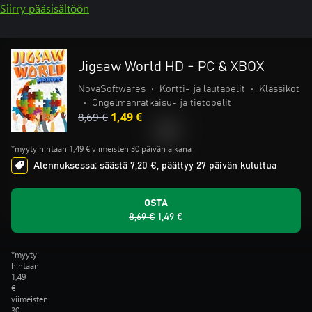
Siirry pääsisältöön
Jigsaw World HD - PC & XBOX
NovaSoftwares
•
Kortti- ja lautapelit
•
Klassikot
•
Ongelmanratkaisu- ja tietopelit
8,69 €
1,49 €
*myyty hintaan 1,49 € viimeisten 30 päivän aikana
Alennuksessa: säästä 7,20 €, päättyy 27 päivän kuluttua
OSTA
8,69 €
1,49 €
*myyty
hintaan
1,49
€
viimeisten
30