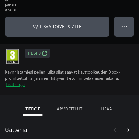
päivän
aikana
LISÄÄ TOIVELISTALLE
● ● ●
PEGI 3
Käynnistämiesi pelien julkaisijat saavat käyttöoikeuden Xbox-
profiilitietoihiisi ja siihen liittyviin tietoihin pelaamisen aikana.
Lisätietoja
TIEDOT
ARVOSTELUT
LISÄÄ
Galleria