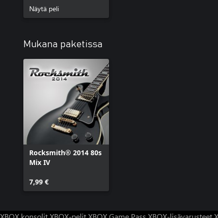
Näytä peli
Mukana paketissa
Rocksmith® 2014 80s
Mix IV
7,99 €
XBOX konsolit
XBOX-pelit
XBOX Game Pass
XBOX-lisävarusteet
X