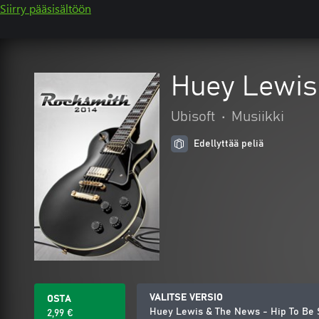
Siirry pääsisältöön
Huey Lewis
Ubisoft
•
Musiikki
Edellyttää peliä
VALITSE VERSIO
OSTA
Huey Lewis & The News - Hip To Be
2,99 €