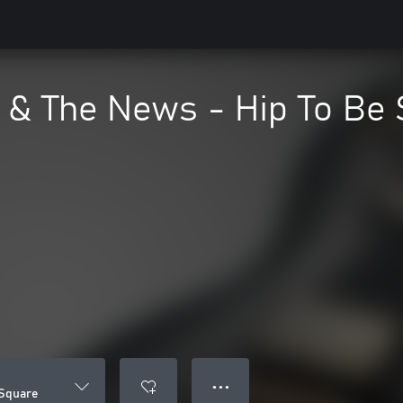
 & The News - Hip To Be
● ● ●
 Square