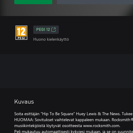
PEGI 12
Huono kielenkäyttö
Kuvaus
Soita esittäjän "Hip To Be Square" Huey Lewis & The News. Tukee 
HUOMAA: Sovitukset vaihtelevat kappaleen mukaan. Rocksmith® 
musiikintekijöistä löytyvät osoitteesta www.rocksmith.com.
Peli mukautuu automaattisesti kykyjesi mukaan, ja se on suunnitel