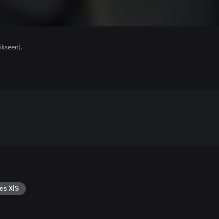
ikseen).
es X|S