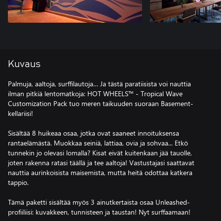
Kuvaus
Palmuja, aaltoja, surffilautoja… Ja tästä paratiisista voi nauttia
ilman pitkiä lentomatkoja: HOT WHEELS™ - Tropical Wave
Customization Pack tuo meren taikuuden suoraan Basement-
kellariisi!
Sisältää 8 huikeaa osaa, jotka ovat saaneet innoituksensa
rantaelämästä. Muokkaa seiniä, lattiaa, ovia ja sohvaa... Etkö
tunnekin jo olevasi lomalla? Kisat eivät kuitenkaan jää tauolle,
joten rakenna ratasi täällä ja tee aaltoja! Vastustajasi saattavat
nauttia aurinkoisista maisemista, mutta heitä odottaa katkera
tappio.
Tämä paketti sisältää myös 3 ainutkertaista osaa Unleashed-
profiiliisi: kuvakkeen, tunnisteen ja taustan! Nyt surffaamaan!