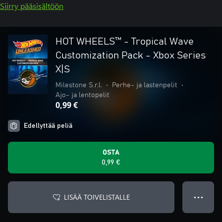
Siirry pääsisältöön
HOT WHEELS™ - Tropical Wave
Customization Pack - Xbox Series
X|S
Milestone S.r.l.
•
Perhe- ja lastenpelit
•
Ajo- ja lentopelit
0,99 €
Edellyttää peliä
OSTA
0,99 €
LISÄÄ TOIVELISTALLE
● ● ●