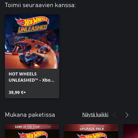
Toimii seuraavien kanssa:
HOT WHEELS
UNLEASHED™ - Xbox
Series X|S
39,99 €+
Näytä kaikki
Mukana paketissa