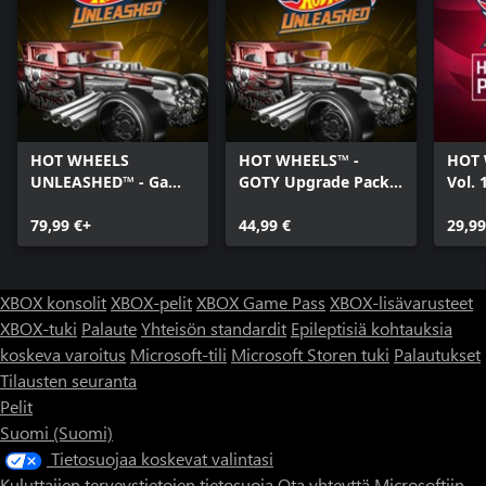
HOT WHEELS
HOT WHEELS™ -
HOT 
UNLEASHED™ - Game
GOTY Upgrade Pack -
Vol. 
Of The Year Edition -
Xbox Series X|S
X|S
Xbox Series X|S
79,99 €+
44,99 €
29,99
XBOX konsolit
XBOX-pelit
XBOX Game Pass
XBOX-lisävarusteet
XBOX-tuki
Palaute
Yhteisön standardit
Epileptisiä kohtauksia
koskeva varoitus
Microsoft-tili
Microsoft Storen tuki
Palautukset
Tilausten seuranta
Pelit
Suomi (Suomi)
Tietosuojaa koskevat valintasi
Kuluttajien terveystietojen tietosuoja
Ota yhteyttä Microsoftiin