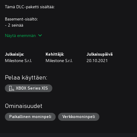
Tämä DLC-paketti sisältää:
Basement-sisältö:
- 2 seinää
- 2 lattiaa
Näytä enemmän
- 1 ovi
- 1 koristelu
- 1 sohva
Julkaisija:
Kehittäjä:
Julkaisupäivä
- 1 neljän julisteen sarja
Milestone S.r.l.
Milestone S.r.l.
20.10.2021
Unleashed-profiilin sisältö:
- 1 kuvake
Pelaa käyttäen:
- 1 tunniste
- 1 tausta
XBOX Series X|S
Tämä ladattava DLC-sisältö on osa HOT WHEELS™ Pass Vol. 1 -
pakettia.
Ominaisuudet
Paikallinen moninpeli
Verkkomoninpeli