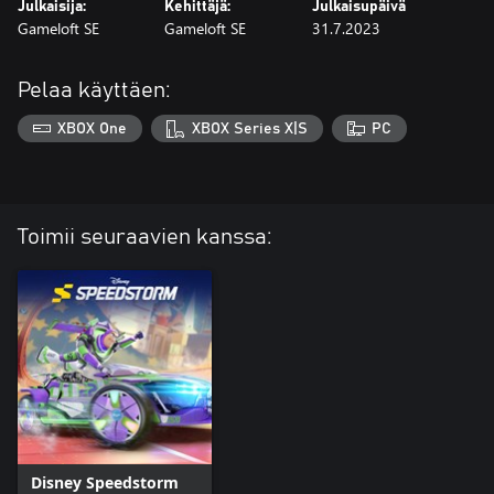
Julkaisija:
Kehittäjä:
Julkaisupäivä
Gameloft SE
Gameloft SE
31.7.2023
Pelaa käyttäen:
XBOX One
XBOX Series X|S
PC
Toimii seuraavien kanssa:
Disney Speedstorm