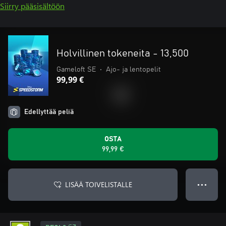
Siirry pääsisältöön
Holvillinen tokeneita - 13,500
Gameloft SE
•
Ajo- ja lentopelit
99,99 €
Edellyttää peliä
OSTA
99,99 €
LISÄÄ TOIVELISTALLE
● ● ●