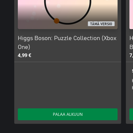
TÄMÄ VERSIO
Higgs Boson: Puzzle Collection (Xbox
H
One)
4,99 €
7
PALAA ALKUUN