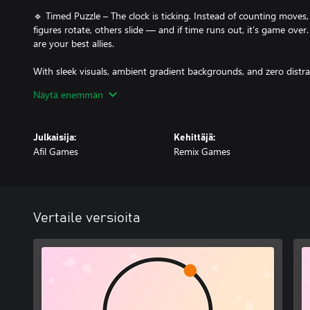
🔹 Timed Puzzle – The clock is ticking. Instead of counting moves
figures rotate, others slide — and if time runs out, it’s game over
are your best allies.
With sleek visuals, ambient gradient backgrounds, and zero distrac
belongs — on the puzzle. Each level ramps up the difficulty, pus
Näytä enemmän
to their limits. Whether you’re a casual thinker or a hardcore stra
invites you to think differently.
Julkaisija:
Kehittäjä:
Afil Games
Remix Games
Vertaile versioita