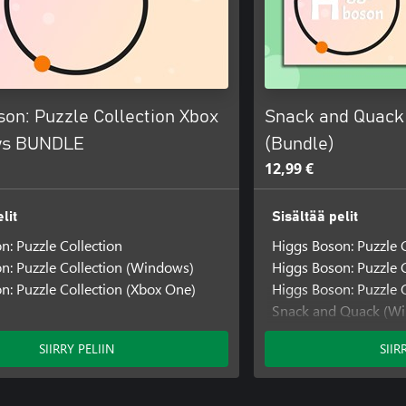
on: Puzzle Collection Xbox
Snack and Quack
ws BUNDLE
(Bundle)
12,99 €
lit
Sisältää pelit
n: Puzzle Collection
Higgs Boson: Puzzle C
n: Puzzle Collection (Windows)
Higgs Boson: Puzzle 
n: Puzzle Collection (Xbox One)
Higgs Boson: Puzzle 
Snack and Quack (W
Snack and Quack (Xb
SIIRRY PELIIN
SIIR
Snack and Quack (Xbo