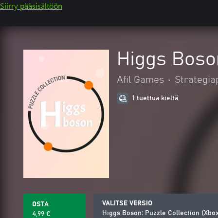
Siirry pääsisältöön
Higgs Boson
Afil Games
•
Strategiap
1 tuettua kieltä
VALITSE VERSIO
OSTA
Higgs Boson: Puzzle Collection (Xbo
4,99 €