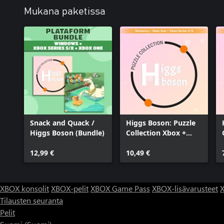
Mukana paketissa
Snack and Quack /
Higgs Boson: Puzzle
Higgs Boson (Bundle)
Collection Xbox +
Windows BUNDLE
12,99 €
10,49 €
XBOX konsolit
XBOX-pelit
XBOX Game Pass
XBOX-lisävarusteet
X
Tilausten seuranta
Pelit