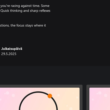
, you’re racing against time. Some
. Quick thinking and sharp reflexes
tions, the focus stays where it
hing your logic, memory, and speed
tegist, Higgs Boson Collection
Julkaisupäivä
29.5.2025