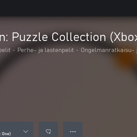
: Puzzle Collection (Xbo
elit
•
Perhe- ja lastenpelit
•
Ongelmanratkaisu- ja
● ● ●
x One)