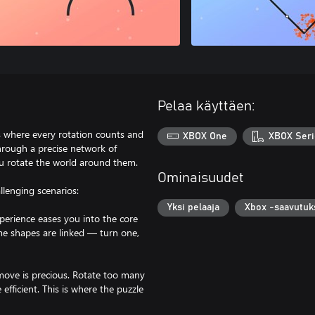
Pelaa käyttäen:
s where every rotation counts and
XBOX One
XBOX Seri
hrough a precise network of
u rotate the world around them.
Ominaisuudet
llenging scenarios:
Yksi pelaaja
Xbox -saavutuk
perience eases you into the core
me shapes are linked — turn one,
move is precious. Rotate too many
 efficient. This is where the puzzle