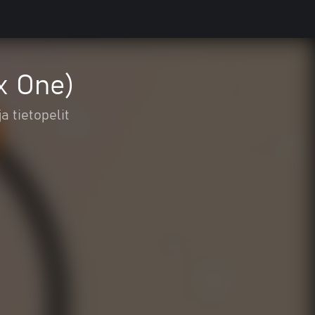
x One)
 tietopelit