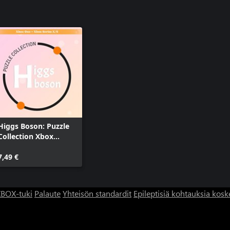
Higgs Boson: Puzzle
Collection Xbox
BUNDLE
7,49 €
BOX-tuki
Palaute
Yhteisön standardit
Epileptisiä kohtauksia kosk