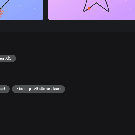
es X|S
set
Xbox -pilvitallennukset