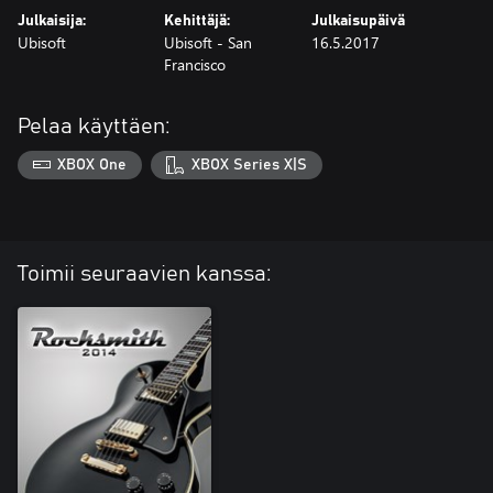
Julkaisija:
Kehittäjä:
Julkaisupäivä
Ubisoft
Ubisoft - San
16.5.2017
Francisco
Pelaa käyttäen:
XBOX One
XBOX Series X|S
Toimii seuraavien kanssa: