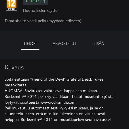
PEGI 12
Huono kielenkäyttö
Tämä sisältö vaatii pelin (myydään erikseen).
TIEDOT
ARVOSTELUT
LISÄÄ
Kuvaus
Soita esittäjän "Friend of the Devil" Grateful Dead. Tukee
bassokitaraa.
HUOMAA: Sovitukset vaihtelevat kappaleen mukaan.
Rocksmith® 2014-pelilevy vaaditaan. Tiedot musiikintekijöistä
löytyvät osoitteesta www.rocksmith.com.
Peli mukautuu automaattisesti kykyjesi mukaan, ja se on
suunniteltu siten, että musiikin lukeminen on visuaalisesti
helppoa. Rocksmith® 2014 on musiikkipelien seuraava askel.