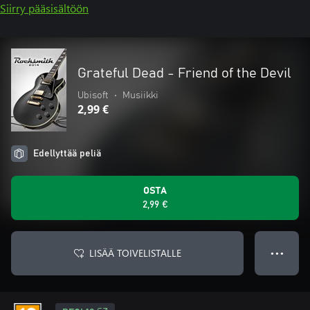
Siirry pääsisältöön
Grateful Dead - Friend of the Devil
Ubisoft
•
Musiikki
2,99 €
Edellyttää peliä
OSTA
2,99 €
LISÄÄ TOIVELISTALLE
● ● ●