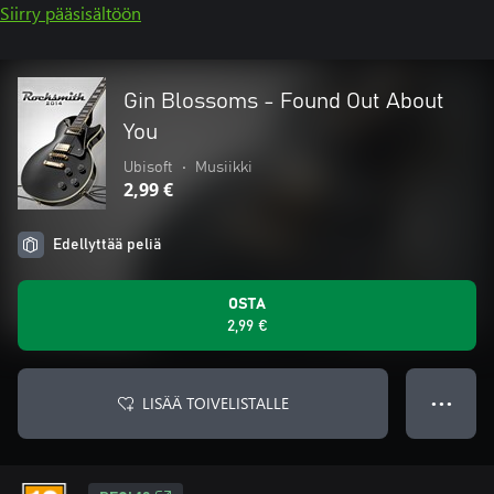
Siirry pääsisältöön
Gin Blossoms - Found Out About
You
Ubisoft
•
Musiikki
2,99 €
Edellyttää peliä
OSTA
2,99 €
LISÄÄ TOIVELISTALLE
● ● ●