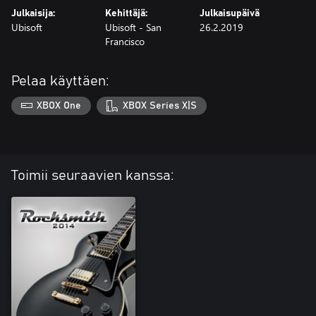
Julkaisija:
Kehittäjä:
Julkaisupäivä
Ubisoft
Ubisoft - San
26.2.2019
Francisco
Pelaa käyttäen:
XBOX One
XBOX Series X|S
Toimii seuraavien kanssa: