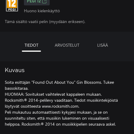
PEGI 12
Huono kielenkäyttö
Tämä sisältö vaatii pelin (myydään erikseen).
TIEDOT
ARVOSTELUT
LISÄÄ
Kuvaus
Soita esittäjän "Found Out About You" Gin Blossoms. Tukee
bassokitaraa.
HUOMAA: Sovitukset vaihtelevat kappaleen mukaan.
Rocksmith® 2014-pelilevy vaaditaan. Tiedot musiikintekijöistä
löytyvät osoitteesta www.rocksmith.com.
Peli mukautuu automaattisesti kykyjesi mukaan, ja se on
suunniteltu siten, että musiikin lukeminen on visuaalisesti
helppoa. Rocksmith® 2014 on musiikkipelien seuraava askel.