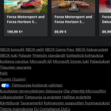
Forza Motorsport and
Forza Motorsport and
Forz
Forza Horizon 5
Forza Horizon 5
Delux
Premium Editions
Premium Add-Ons
Bundle
199,99 €+
Bundle
89,99 €
89,99
XBOX konsolit
XBOX-pelit
XBOX Game Pass
XBOX-lisävarusteet
XBOX-tuki
Palaute
Yhteisön standardit
Epileptisiä kohtauksia
koskeva varoitus
Microsoft-tili
Microsoft Storen tuki
Palautukset
Tilausten seuranta
Pelit
Suomi (Suomi)
Tietosuojaa koskevat valintasi
Kuluttajien terveystietojen tietosuoja
Ota yhteyttä Microsoftiin
Julkaisutiedot
Tietosuoja ja evästeet
Hallitse evästeitä
Käyttöluvat
Tavaramerkit
Kolmansien osapuolten huomautukset
Tietoja mainoksista
EU Compliance DoCs