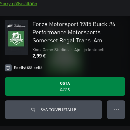
Siirry pääsisältöön
Forza Motorsport 1985 Buick #6
Performance Motorsports
Somerset Regal Trans-Am
Xbox Game Studios
•
Ajo- ja lentopelit
2,99 €
Edellyttää peliä
OSTA
2,99 €
LISÄÄ TOIVELISTALLE
● ● ●