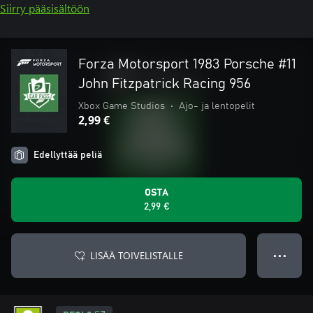
Siirry pääsisältöön
Forza Motorsport 1983 Porsche #11
John Fitzpatrick Racing 956
Xbox Game Studios
•
Ajo- ja lentopelit
2,99 €
Edellyttää peliä
OSTA
2,99 €
LISÄÄ TOIVELISTALLE
● ● ●