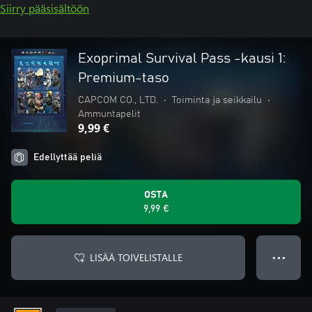
Siirry pääsisältöön
Exoprimal Survival Pass -kausi 1:
Premium-taso
CAPCOM CO., LTD.
•
Toiminta ja seikkailu
•
Ammuntapelit
9,99 €
Edellyttää peliä
OSTA
9,99 €
LISÄÄ TOIVELISTALLE
● ● ●