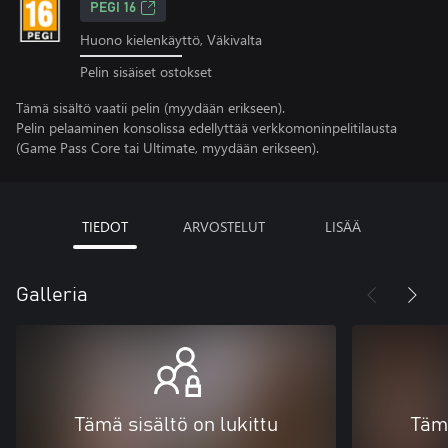
PEGI 16
Huono kielenkäyttö, Väkivalta
Pelin sisäiset ostokset
Tämä sisältö vaatii pelin (myydään erikseen).
Pelin pelaaminen konsolissa edellyttää verkkomoninpelitilausta
(Game Pass Core tai Ultimate, myydään erikseen).
TIEDOT
ARVOSTELUT
LISÄÄ
Galleria
Tämä sisältö on lukittu
Tämä