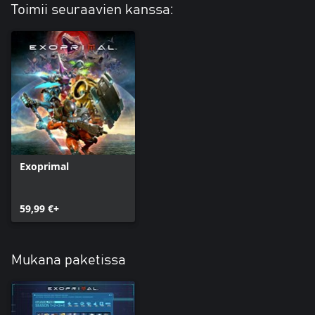
perheryhmän järjestäjä.
Toimii seuraavien kanssa:
Exoprimal
59,99 €+
Mukana paketissa