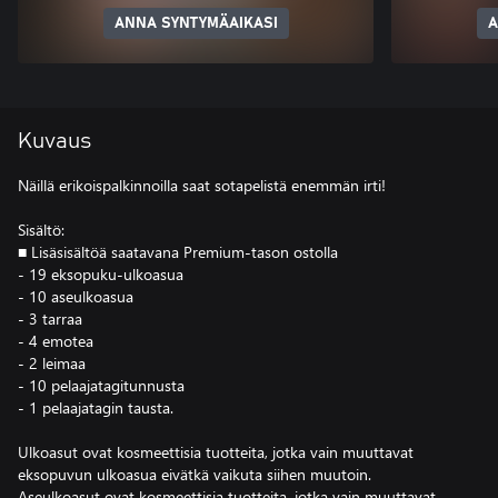
ANNA SYNTYMÄAIKASI
A
Kuvaus
Näillä erikoispalkinnoilla saat sotapelistä enemmän irti!
Sisältö:
■ Lisäsisältöä saatavana Premium-tason ostolla
- 19 eksopuku-ulkoasua
- 10 aseulkoasua
- 3 tarraa
- 4 emotea
- 2 leimaa
- 10 pelaajatagitunnusta
- 1 pelaajatagin tausta.
Ulkoasut ovat kosmeettisia tuotteita, jotka vain muuttavat
eksopuvun ulkoasua eivätkä vaikuta siihen muutoin.
Aseulkoasut ovat kosmeettisia tuotteita, jotka vain muuttavat