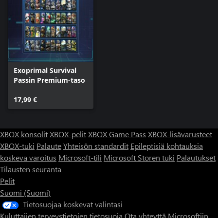
Exoprimal Survival
Passin Premium-taso
17,99 €
XBOX konsolit
XBOX-pelit
XBOX Game Pass
XBOX-lisävarusteet
XBOX-tuki
Palaute
Yhteisön standardit
Epileptisiä kohtauksia
koskeva varoitus
Microsoft-tili
Microsoft Storen tuki
Palautukset
Tilausten seuranta
Pelit
Suomi (Suomi)
Tietosuojaa koskevat valintasi
Kuluttajien terveystietojen tietosuoja
Ota yhteyttä Microsoftiin