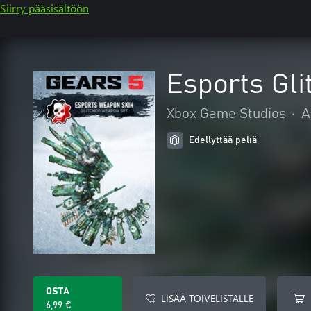
Siirry pääsisältöön
Esports Gli
Xbox Game Studios
•
A
Edellyttää peliä
OSTA
LISÄÄ TOIVELISTALLE
6,99 €