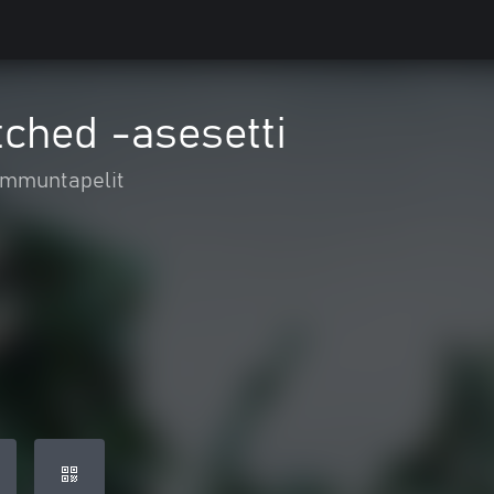
tched -asesetti
mmuntapelit