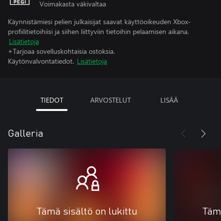
Voimakasta väkivaltaa
Käynnistämiesi pelien julkaisijat saavat käyttöoikeuden Xbox-
profiilitietoihiisi ja siihen liittyviin tietoihin pelaamisen aikana.
Lisätietoja
+Tarjoaa sovelluskohtaisia ostoksia.
Käytönvalvontatiedot.
Lisätietoja
TIEDOT
ARVOSTELUT
LISÄÄ
Galleria
Tämä sisältö on lukittu
Tämä