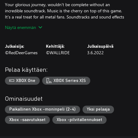
Your glorious journey, wouldn't be complete without an
incredible soundtrack. Music is the cherry on top of this game.
It's a real treat for all metal fans. Soundtracks and sound effects
were made by the veteran duo Fat Bard.
Näytä enemmän
Julkaisija:
Kehittäjä:
Julkaisupäivä
©RedDeerGames
©WALLRIDE
3.6.2022
Pelaa käyttäen:
XBOX One
XBOX Series X|S
Ominaisuudet
Paikallinen Xbox -moninpeli (2-4)
Yksi pelaaja
Xbox -saavutukset
Xbox -pilvitallennukset