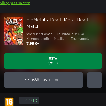
Siirry pääsisältöön
EleMetals: Death Metal Death
Match!
©RedDeerGames
•
Toiminta ja seikkailu
•
Kamppailupelit
•
Musiikki
•
Tasohyppely
7,99 €+
OSTA
7,99 €+
LISÄÄ TOIVELISTALLE
● ● ●
PEGI 16