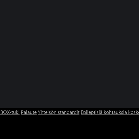
BOX-tuki
Palaute
Yhteisön standardit
Epileptisiä kohtauksia kosk