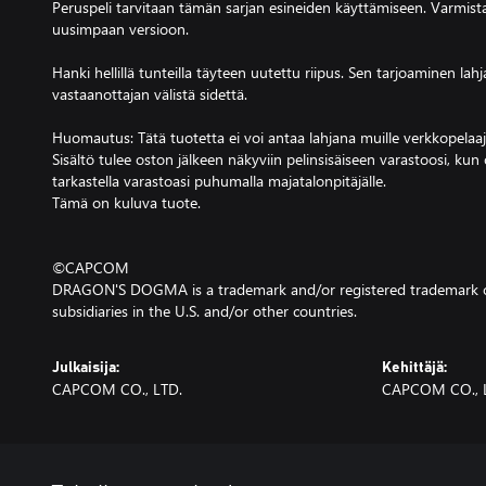
Peruspeli tarvitaan tämän sarjan esineiden käyttämiseen. Varmista,
uusimpaan versioon.
Hanki hellillä tunteilla täyteen uutettu riipus. Sen tarjoaminen lah
vastaanottajan välistä sidettä.
Huomautus: Tätä tuotetta ei voi antaa lahjana muille verkkopelaaji
Sisältö tulee oston jälkeen näkyviin pelinsisäiseen varastoosi, kun
tarkastella varastoasi puhumalla majatalonpitäjälle.
Tämä on kuluva tuote.
©CAPCOM
DRAGON'S DOGMA is a trademark and/or registered trademark o
subsidiaries in the U.S. and/or other countries.
Julkaisija:
Kehittäjä:
CAPCOM CO., LTD.
CAPCOM CO., 