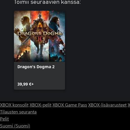
Toimii seuraavien kanssa:
Dragon's Dogma 2
39,99 €+
XBOX konsolit
XBOX-pelit
XBOX Game Pass
XBOX-lisävarusteet
X
Tilausten seuranta
Pelit
Suomi (Suomi)