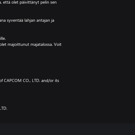
 että olet päivittänyt pelin sen
jana syventää lahjan antajan ja
lle.
 olet majoittunut majatalossa. Voit
f CAPCOM CO., LTD. and/or its
LTD.