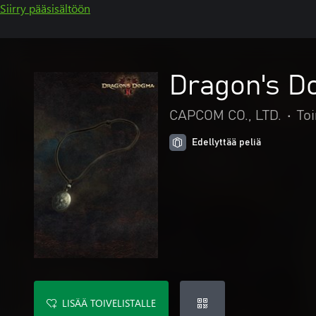
Siirry pääsisältöön
Dragon's Do
CAPCOM CO., LTD.
•
Toi
Edellyttää peliä
LISÄÄ TOIVELISTALLE