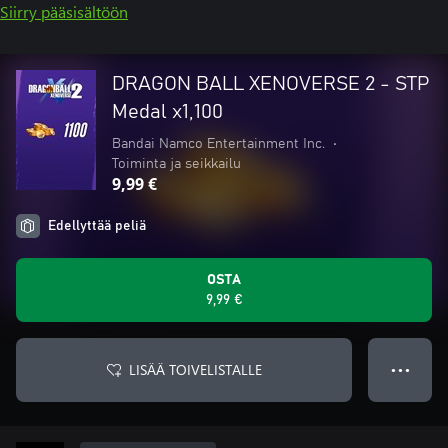
Siirry pääsisältöön
DRAGON BALL XENOVERSE 2 - STP
Medal x1,100
Bandai Namco Entertainment Inc.
•
Toiminta ja seikkailu
9,99 €
Edellyttää peliä
OSTA
9,99 €
LISÄÄ TOIVELISTALLE
● ● ●