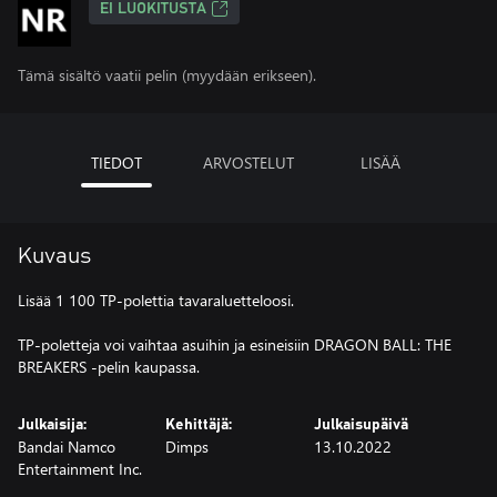
EI LUOKITUSTA
Tämä sisältö vaatii pelin (myydään erikseen).
TIEDOT
ARVOSTELUT
LISÄÄ
Kuvaus
Lisää 1 100 TP-polettia tavaraluetteloosi.
TP-poletteja voi vaihtaa asuihin ja esineisiin DRAGON BALL: THE
BREAKERS -pelin kaupassa.
Julkaisija:
Kehittäjä:
Julkaisupäivä
Bandai Namco
Dimps
13.10.2022
Entertainment Inc.