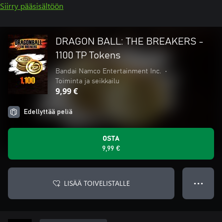
Siirry pääsisältöön
DRAGON BALL: THE BREAKERS -
1100 TP Tokens
Bandai Namco Entertainment Inc.
•
Toiminta ja seikkailu
9,99 €
Edellyttää peliä
OSTA
9,99 €
LISÄÄ TOIVELISTALLE
● ● ●