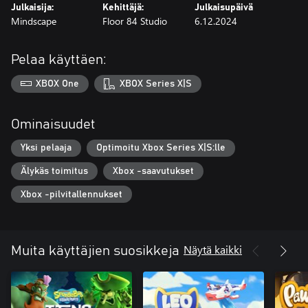
Julkaisija:
Kehittäjä:
Julkaisupäivä
Mindscape
Floor 84 Studio
6.12.2024
Pelaa käyttäen:
XBOX One
XBOX Series X|S
Ominaisuudet
Yksi pelaaja
Optimoitu Xbox Series X|S:lle
Älykäs toimitus
Xbox -saavutukset
Xbox -pilvitallennukset
Näytä kaikki
Muita käyttäjien suosikkeja