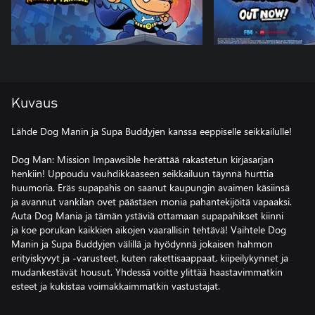
Kuvaus
Lähde Dog Manin ja Supa Buddyjen kanssa eeppiselle seikkailulle!
Dog Man: Mission Impawsible herättää rakastetun kirjasarjan
henkiin! Uppoudu vauhdikkaaseen seikkailuun täynnä hurttia
huumoria. Eräs supapahis on saanut kaupungin avaimen käsiinsä
ja avannut vankilan ovet päästäen monia pahantekijöitä vapaaksi.
Auta Dog Mania ja tämän ystäviä ottamaan supapahikset kiinni
ja koe porukan kaikkien aikojen vaarallisin tehtävä! Vaihtele Dog
Manin ja Supa Buddyjen välillä ja hyödynnä jokaisen hahmon
erityiskyvyt ja -varusteet, kuten rakettisaappaat, kiipeilykynnet ja
mudankestävät housut. Yhdessä voitte ylittää haastavimmatkin
esteet ja kukistaa voimakkaimmatkin vastustajat.