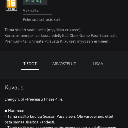
PEGI 16
Väkivalta
Pelin sisäiset ostokset
Tämä sisältö vaatii pelin (myydään erikseen).
Konsolimoninpeli verkossa edellyttää Xbox Game Pass Essential-,
Premium- tai Ultimate -tilausta (tilaukset myydään erikseen).
TIEDOT
ARVOSTELUT
LISÄÄ
Kuvaus
Energy Up! -treeniasu Phase 4:lle.
■ Huomaa:
- Tämä sisältö kuuluu Season Pass 3:een. Ole varovainen, ettet
osta samaa sisältöä kahdesti.
- Tämä sisältö on saatavana myös osana pakettia edullisempaan