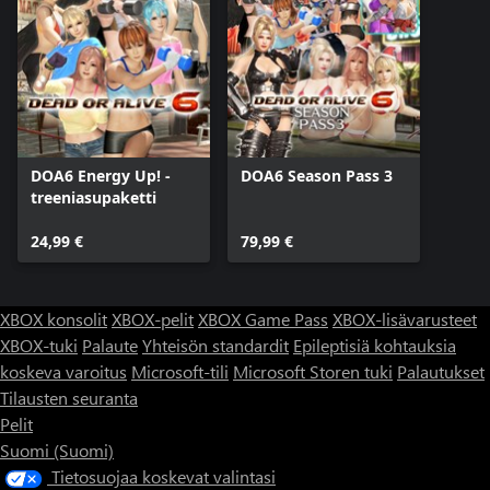
DOA6 Energy Up! -
DOA6 Season Pass 3
treeniasupaketti
24,99 €
79,99 €
XBOX konsolit
XBOX-pelit
XBOX Game Pass
XBOX-lisävarusteet
XBOX-tuki
Palaute
Yhteisön standardit
Epileptisiä kohtauksia
koskeva varoitus
Microsoft-tili
Microsoft Storen tuki
Palautukset
Tilausten seuranta
Pelit
Suomi (Suomi)
Tietosuojaa koskevat valintasi