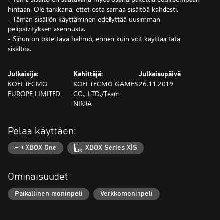
hintaan. Ole tarkkana, ettet osta samaa sisältöä kahdesti.
- Tämän sisällön käyttäminen edellyttää uusimman
pelipäivityksen asennusta.
- Sinun on ostettava hahmo, ennen kuin voit käyttää tätä
sisältöä.
Julkaisija:
Kehittäjä:
Julkaisupäivä
KOEI TECMO
KOEI TECMO GAMES
26.11.2019
EUROPE LIMITED
CO., LTD./Team
NINJA
Pelaa käyttäen:
XBOX One
XBOX Series X|S
Ominaisuudet
Paikallinen moninpeli
Verkkomoninpeli