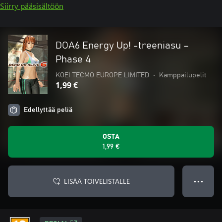
Siirry pääsisältöön
DOA6 Energy Up! -treeniasu –
Phase 4
KOEI TECMO EUROPE LIMITED
•
Kamppailupelit
1,99 €
Edellyttää peliä
OSTA
1,99 €
LISÄÄ TOIVELISTALLE
● ● ●