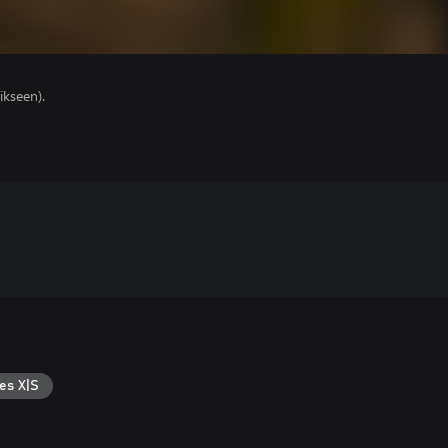
ikseen).
es X|S