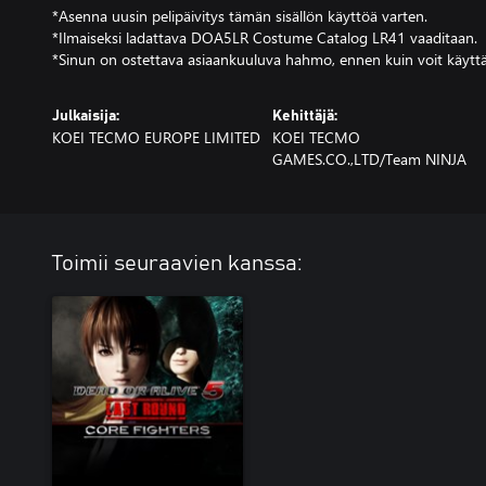
*Asenna uusin pelipäivitys tämän sisällön käyttöä varten.
*Ilmaiseksi ladattava DOA5LR Costume Catalog LR41 vaaditaan.
*Sinun on ostettava asiaankuuluva hahmo, ennen kuin voit käyttää
Julkaisija:
Kehittäjä:
KOEI TECMO EUROPE LIMITED
KOEI TECMO
GAMES.CO.,LTD/Team NINJA
Toimii seuraavien kanssa: