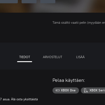
Tämä sisältö vaatii pelin (myydään er
TIEDOT
ARVOSTELUT
LISÄÄ
Pelaa käyttäen:
XBOX One
XBOX Seri
 asua. Älä osta yksittäistä