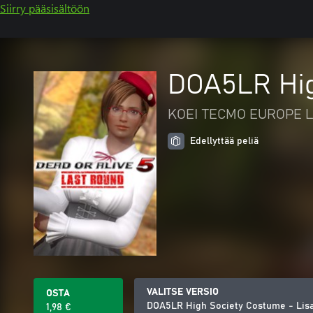
Siirry pääsisältöön
DOA5LR Hig
KOEI TECMO EUROPE L
Edellyttää peliä
VALITSE VERSIO
OSTA
DOA5LR High Society Costume - Lis
1,98 €