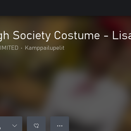
h Society Costume - Lis
IMITED
•
Kamppailupelit
● ● ●
a