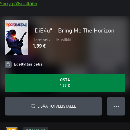
Siirry pääsisältöön
"DiE4u" - Bring Me The Horizon
Harmonix
•
Musiikki
1,99 €
Edellyttää peliä
OSTA
1,99 €
LISÄÄ TOIVELISTALLE
● ● ●