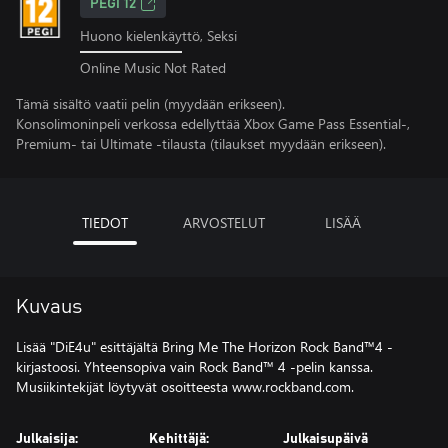
PEGI 12
Huono kielenkäyttö, Seksi
Online Music Not Rated
Tämä sisältö vaatii pelin (myydään erikseen).
Konsolimoninpeli verkossa edellyttää Xbox Game Pass Essential-,
Premium- tai Ultimate -tilausta (tilaukset myydään erikseen).
TIEDOT
ARVOSTELUT
LISÄÄ
Kuvaus
Lisää "DiE4u" esittäjältä Bring Me The Horizon Rock Band™4 -
kirjastoosi. Yhteensopiva vain Rock Band™ 4 -pelin kanssa.
Musiikintekijät löytyvät osoitteesta www.rockband.com.
Julkaisija:
Kehittäjä:
Julkaisupäivä