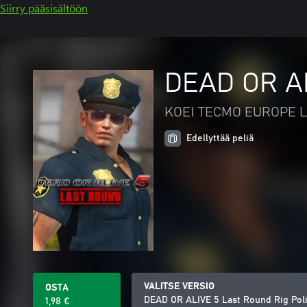
Siirry pääsisältöön
DEAD OR AL
KOEI TECMO EUROPE L
Edellyttää peliä
VALITSE VERSIO
OSTA
DEAD OR ALIVE 5 Last Round Rig Pol
1,98 €