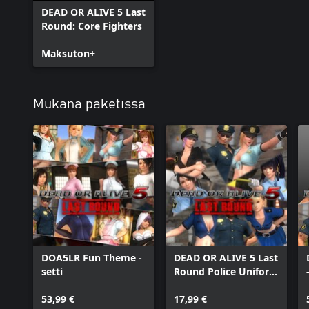
DEAD OR ALIVE 5 Last
Round: Core Fighters
Maksuton+
Mukana paketissa
DOA5LR Fun Theme -
DEAD OR ALIVE 5 Last
setti
Round Police Uniform
Set
53,99 €
17,99 €