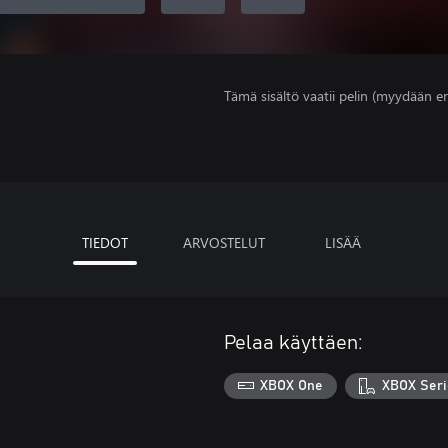
Tämä sisältö vaatii pelin (myydään er
TIEDOT
ARVOSTELUT
LISÄÄ
Pelaa käyttäen:
XBOX One
XBOX Seri