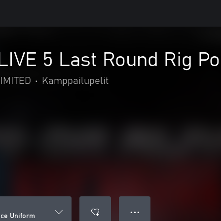
IVE 5 Last Round Rig Po
IMITED
•
Kamppailupelit
● ● ●
ice Uniform