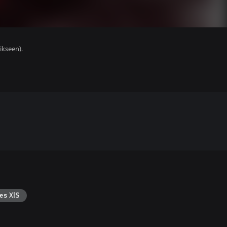
ikseen).
es X|S