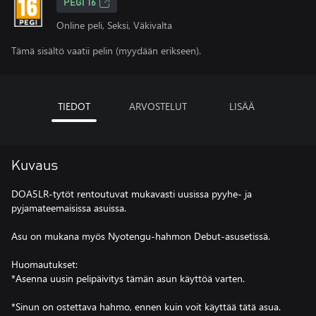
PEGI 16
Online peli, Seksi, Väkivalta
Tämä sisältö vaatii pelin (myydään erikseen).
TIEDOT
ARVOSTELUT
LISÄÄ
Kuvaus
DOA5LR-tytöt rentoutuvat mukavasti uusissa pyyhe- ja
pyjamateemaisissa asuissa.
Asu on mukana myös Nyotengu-hahmon Debut-asusetissä.
Huomautukset:
*Asenna uusin pelipäivitys tämän asun käyttöä varten.
*Sinun on ostettava hahmo, ennen kuin voit käyttää tätä asua.