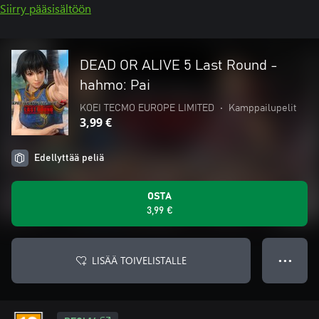
Siirry pääsisältöön
DEAD OR ALIVE 5 Last Round -
hahmo: Pai
KOEI TECMO EUROPE LIMITED
•
Kamppailupelit
3,99 €
Edellyttää peliä
OSTA
3,99 €
LISÄÄ TOIVELISTALLE
● ● ●