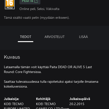
PEGI 16
Online peli, Seksi, Väkivalta
Tämä sisältö vaatii pelin (myydään erikseen).
TIEDOT
ARVOSTELUT
LISÄÄ
Kuvaus
Lataamalla tämän voit käyttää Paita DEAD OR ALIVE 5 Last
Round: Core Fightersissa.
Saattaa tulevaisuudessa tulla rajoitetuksi ajaksi tarjolle ilmaisena
kokeiluversiona.
Julkaisija:
Kehittäjä:
Julkaisupäivä
KOEI TECMO
KOEI TECMO
20.2.2015
EUROPE LIMITED
GAMES.CO.,LTD/Team