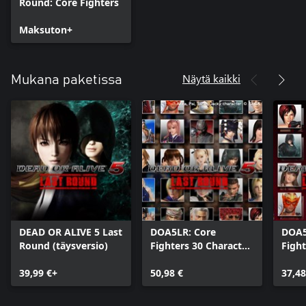
Round: Core Fighters
Maksuton+
Näytä kaikki
Mukana paketissa
DEAD OR ALIVE 5 Last
DOA5LR: Core
DOA5
Round (täysversio)
Fighters 30 Character
Fight
Set
Fight
39,99 €+
50,98 €
37,48