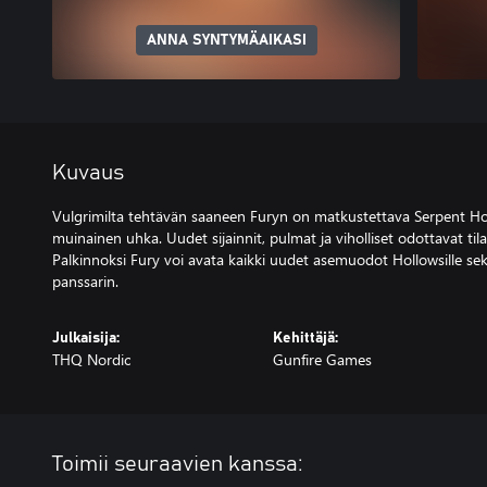
ANNA SYNTYMÄAIKASI
Kuvaus
Vulgrimilta tehtävän saaneen Furyn on matkustettava Serpent Holes
muinainen uhka. Uudet sijainnit, pulmat ja viholliset odottavat til
Palkinnoksi Fury voi avata kaikki uudet asemuodot Hollowsille se
panssarin.
Julkaisija:
Kehittäjä:
THQ Nordic
Gunfire Games
Toimii seuraavien kanssa: