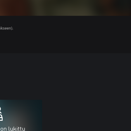
ikseen).
on lukittu