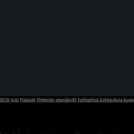
BOX-tuki
Palaute
Yhteisön standardit
Epileptisiä kohtauksia kosk