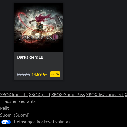
Darksiders III
59,99 €
14,99 €+
-75%
XBOX konsolit
XBOX-pelit
XBOX Game Pass
XBOX-lisävarusteet
X
Tilausten seuranta
Pelit
Suomi (Suomi)
Tietosuojaa koskevat valintasi