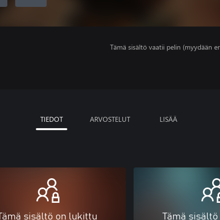
Tämä sisältö vaatii pelin (myydään er
TIEDOT
ARVOSTELUT
LISÄÄ
Tämä sisältö on lukittu
Tämä sisältö 