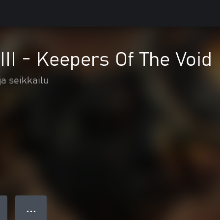
III - Keepers Of The Void
ja seikkailu
● ● ●