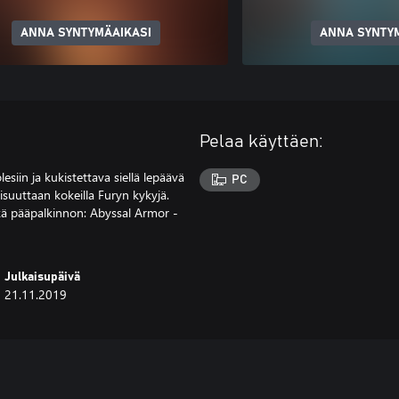
ANNA SYNTYMÄAIKASI
ANNA SYNTY
Pelaa käyttäen:
iin ja kukistettava siellä lepäävä
PC
aisuuttaan kokeilla Furyn kykyjä.
kä pääpalkinnon: Abyssal Armor -
Julkaisupäivä
21.11.2019