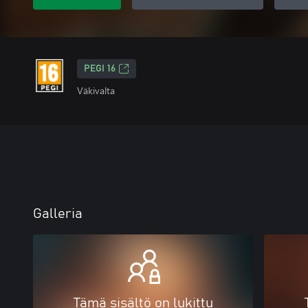
PEGI 16
Väkivalta
Galleria
Tämä sisältö on lukittu