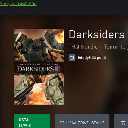
Siirry pääsisältöön
Darksiders 
THQ Nordic
•
Toiminta 
Edellyttää peliä
OSTA
LISÄÄ TOIVELISTALLE
12,99 €