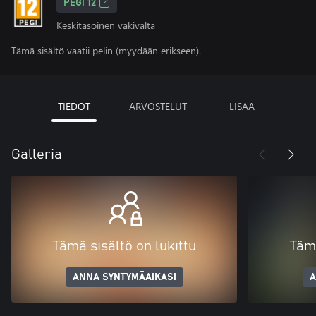
PEGI 12
Keskitasoinen väkivalta
Tämä sisältö vaatii pelin (myydään erikseen).
TIEDOT
ARVOSTELUT
LISÄÄ
Galleria
Tämä sisältö on lukittu
Tämä
ANNA SYNTYMÄAIKASI
A