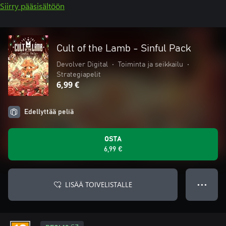
Siirry pääsisältöön
Cult of the Lamb - Sinful Pack
Devolver Digital
•
Toiminta ja seikkailu
•
Strategiapelit
6,99 €
Edellyttää peliä
OSTA
6,99 €
LISÄÄ TOIVELISTALLE
● ● ●