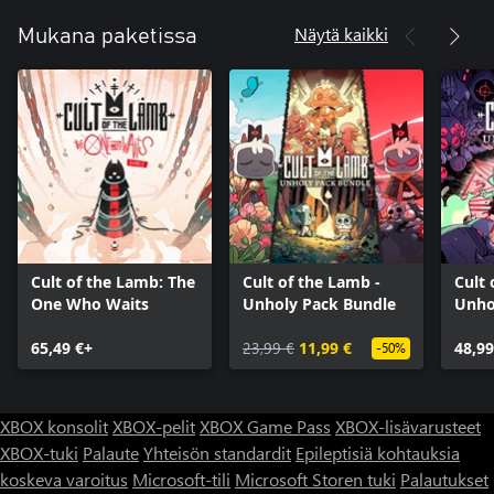
Näytä kaikki
Mukana paketissa
Cult of the Lamb: The
Cult of the Lamb -
Cult 
One Who Waits
Unholy Pack Bundle
Unho
65,49 €+
23,99 €
11,99 €
48,99
-50%
XBOX konsolit
XBOX-pelit
XBOX Game Pass
XBOX-lisävarusteet
XBOX-tuki
Palaute
Yhteisön standardit
Epileptisiä kohtauksia
koskeva varoitus
Microsoft-tili
Microsoft Storen tuki
Palautukset