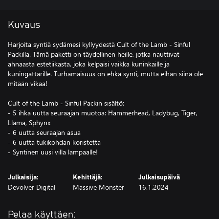
Kuvaus
Harjoita syntiä sydämesi kyllyydestä Cult of the Lamb - Sinful
Packilla. Tämä paketti on täydellinen heille, jotka nauttivat
ahnaasta estetiikasta, joka kelpaisi vaikka kuninkaille ja
kuningattarille. Turhamaisuus on ehkä synti, mutta eihän siinä ole
mitään vikaa!
Cult of the Lamb - Sinful Packin sisältö:
- 5 ihka uutta seuraajan muotoa: Hammerhead, Ladybug, Tiger,
Llama, Sphynx
- 6 uutta seuraajan asua
- 6 uutta tukikohdan koristetta
- Syntinen uusi villa lampaalle!
Julkaisija:
Kehittäjä:
Julkaisupäivä
Devolver Digital
Massive Monster
16.1.2024
Pelaa käyttäen: