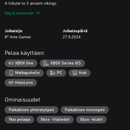
A tribute to 3 ancient vikings.
Näytä enemmän
Julkaisija:
Julkaisupäivä
8º Arte Games
27.9.2024
Pelaa käyttäen:
XBOX One
XBOX Series X|S
Matkapuhelin
PC
Hub
HoloLens
Ominaisuudet
Paikallinen yhteistyöpeli
Paikallinen moninpeli
Yksi pelaaja
Xbox -tilatiedot
Xbox -klubit