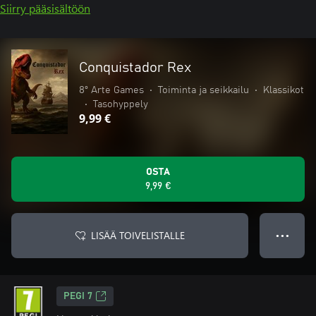
Siirry pääsisältöön
Conquistador Rex
8º Arte Games
•
Toiminta ja seikkailu
•
Klassikot
•
Tasohyppely
9,99 €
OSTA
9,99 €
LISÄÄ TOIVELISTALLE
● ● ●
PEGI 7