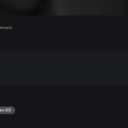
ikseen).
es X|S