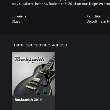
on visuaalisesti helppoa. Rocksmith® 2014 on musiikkipelien seur
Julkaisija:
Kehittäjä:
Ubisoft
Ubisoft - San F
Toimii seuraavien kanssa:
Rocksmith 2014