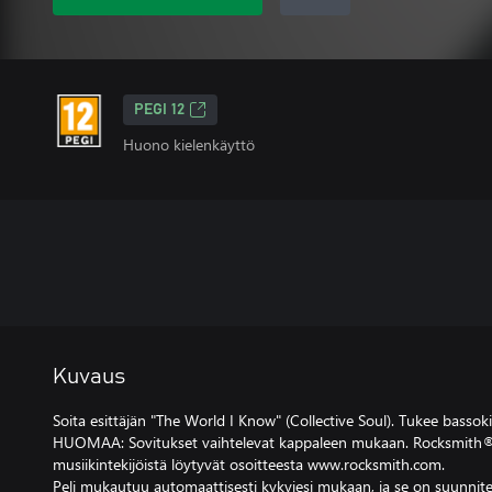
PEGI 12
Huono kielenkäyttö
Kuvaus
Soita esittäjän "The World I Know" (Collective Soul). Tukee bassoki
HUOMAA: Sovitukset vaihtelevat kappaleen mukaan. Rocksmith® 
musiikintekijöistä löytyvät osoitteesta www.rocksmith.com.
Peli mukautuu automaattisesti kykyjesi mukaan, ja se on suunnitel