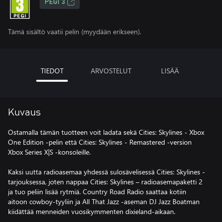
PEGI 3
Tämä sisältö vaatii pelin (myydään erikseen).
TIEDOT
ARVOSTELUT
LISÄÄ
Kuvaus
Ostamalla tämän tuotteen voit ladata sekä Cities: Skylines - Xbox
One Edition -pelin että Cities: Skylines - Remastered -version
Xbox Series X|S -konsoleille.
Kaksi uutta radioasemaa yhdessä sulosävelisessä Cities: Skylines -
tarjouksessa, joten nappaa Cities: Skylines – radioasemapaketti 2
ja tuo peliin lisää rytmiä. Country Road Radio saattaa kotiin
aitoon cowboy-tyyliin ja All That Jazz -aseman DJ Jazz Boatman
kiidättää menneiden vuosikymmenten dixieland-aikaan.