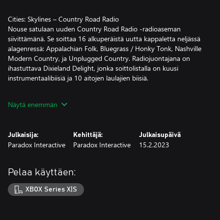
Cities: Skylines – Country Road Radio
Nouse satulaan uuden Country Road Radio -radioaseman
siivittämänä. Se soittaa 16 alkuperäistä uutta kappaletta neljässä
alagenressä: Appalachian Folk, Bluegrass / Honky Tonk, Nashville
Modern Country, ja Unplugged Country. Radiojuontajana on
ihastuttava Dixieland Delight, jonka soittolistalla on kuusi
instrumentaalibiisiä ja 10 aitojen laulajien biisiä.
Näytä enemmän
Cities: Skylines – All That Jazz
All That Jazz -radioaseman myötä Paradox tuo Cities: Skylines -
peliin aivan uudenlaista liikenteessä jammailua. DJ:ksi palaa
Julkaisija:
Kehittäjä:
Julkaisupäivä
hetken internetkuuluisuutta nauttinut Jazz Boatman, jonka jazz-
Paradox Interactive
Paradox Interactive
15.2.2023
sävelten tahdissa pelaajat voivat todella paneutua teiden
korjaamiseen. Uusi All That Jazz -radioasema soittaa 16 uutta
kappaletta seuraavista korvia hivelevistä genreistä: Classic, Latin,
Pelaa käyttäen:
Funky ja Chill-Out Jazz.
XBOX Series X|S