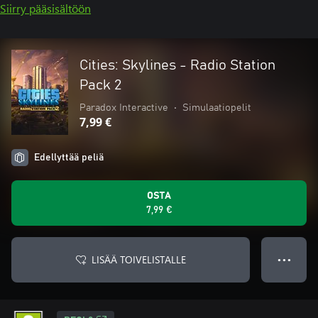
Siirry pääsisältöön
Cities: Skylines - Radio Station
Pack 2
Paradox Interactive
•
Simulaatiopelit
7,99 €
Edellyttää peliä
OSTA
7,99 €
LISÄÄ TOIVELISTALLE
● ● ●