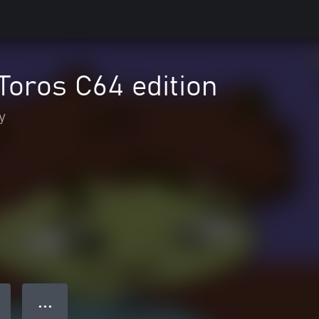
Toros C64 edition
y
● ● ●