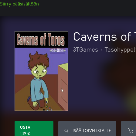
Siirry pääsisältöön
Caverns of 
3TGames
•
Tasohyppel
OSTA
LISÄÄ TOIVELISTALLE
1,19 €