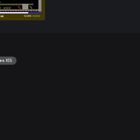
es X|S