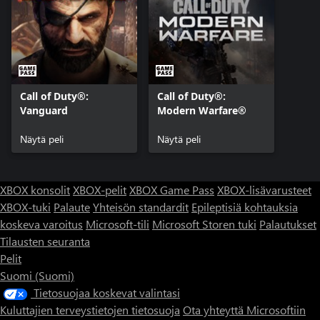
Activision Publishing, Inc. Kaikki muut tavaramerkit ja tuotenimet
ovat omistajiensa omaisuutta. Tämä tuote sisältää
ohjelmistoteknologiaa, joka on lisensoitu Id Softwarelta ('Id:n
teknologia'). Id:n teknologian © 1999-2022 Id Software, Inc.
Call of Duty®:
Call of Duty®:
Vanguard
Modern Warfare®
Näytä peli
Näytä peli
XBOX konsolit
XBOX-pelit
XBOX Game Pass
XBOX-lisävarusteet
XBOX-tuki
Palaute
Yhteisön standardit
Epileptisiä kohtauksia
koskeva varoitus
Microsoft-tili
Microsoft Storen tuki
Palautukset
Tilausten seuranta
Pelit
Suomi (Suomi)
Tietosuojaa koskevat valintasi
Kuluttajien terveystietojen tietosuoja
Ota yhteyttä Microsoftiin