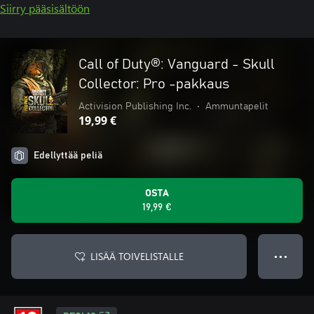
Siirry pääsisältöön
Call of Duty®: Vanguard - Skull
Collector: Pro -pakkaus
Activision Publishing Inc.
•
Ammuntapelit
19,99 €
Edellyttää peliä
OSTA
19,99 €
LISÄÄ TOIVELISTALLE
● ● ●