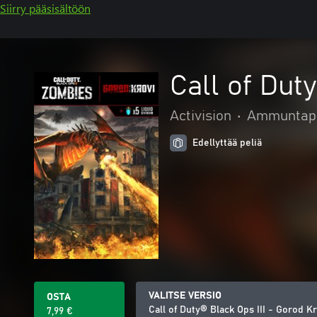
Siirry pääsisältöön
Call of Dut
Activision
•
Ammuntape
Edellyttää peliä
VALITSE VERSIO
OSTA
Call of Duty® Black Ops III - Gorod 
7,99 €