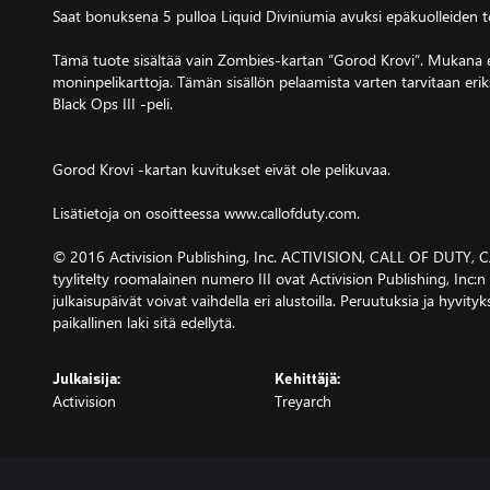
Saat bonuksena 5 pulloa Liquid Diviniumia avuksi epäkuolleiden t
Tämä tuote sisältää vain Zombies-kartan ”Gorod Krovi”. Mukana 
moninpelikarttoja. Tämän sisällön pelaamista varten tarvitaan er
Black Ops III -peli.
Gorod Krovi -kartan kuvitukset eivät ole pelikuvaa.
Lisätietoja on osoitteessa www.callofduty.com.
© 2016 Activision Publishing, Inc. ACTIVISION, CALL OF DUTY,
tyylitelty roomalainen numero III ovat Activision Publishing, Inc:n
julkaisupäivät voivat vaihdella eri alustoilla. Peruutuksia ja hyvityks
paikallinen laki sitä edellytä.
Julkaisija:
Kehittäjä:
Activision
Treyarch