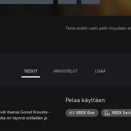
Tämä sisältö vaatii pelin (myydään er
TIEDOT
ARVOSTELUT
LISÄÄ
Pelaa käyttäen:
vät itsensä Gorod Krovista -
XBOX One
XBOX Seri
oka on täynnä sotilaiden ja