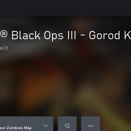
y® Black Ops III - Gorod
lit
● ● ●
Krovi Zombies Map