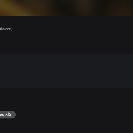
ikseen).
es X|S