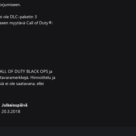
orjumiseen.
ei ole DLC-paketin 3
ikseen myytävä Call of Duty®:
 CALL OF DUTY BLACK OPS ja
 tavaramerkkejä. Hinnoittelu ja
iä ei ole saatavana, ellei
Julkaisupäivä
20.3.2018