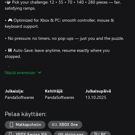
•🧩 Pick your challenge: 12 • 35 • 70 • 140 • 280 pieces — fair,
satisfying ramps.
• 🎮 Optimized for Xbox & PC: smooth controller, mouse &
keyboard support.
• No pressure: no timers, no pop-ups — just you and the puzzle.
• 💾 Auto-Save: leave anytime, resume exactly where you
stopped.
•🧭 Smart assists: preview overlay & guide lines (toggle on/off).
Näytä enemmän
• 🌅 Custom backdrops: switch backgrounds to match your
mood.
Julkaisija:
Kehittäjä:
Julkaisupäivä
PandaSoftwares
PandaSoftwares
13.10.2025
• 🔒 Buy once: no ads, no tracking, no in-app purchases. Works
offline.
Pelaa käyttäen:
Curated bird collections (12)
Matkapuhelin
XBOX One
• 🦜 Colorful Parrots • 🦅 Eagles & Hawks • 🦩 Flamingos • ✨🐦
Hummingbirds • 💙🐦 Kingfishers & Blue Birds • 🦉 Owls • 🦚
XBOX Series X|S
HoloLens
PC