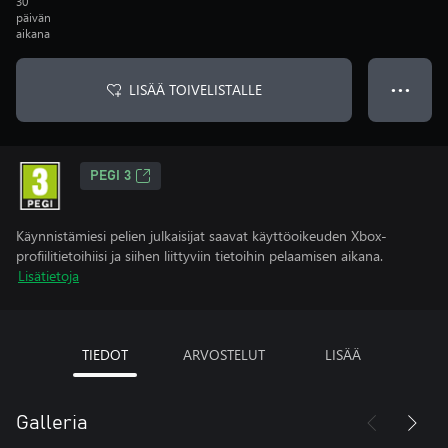
30
päivän
aikana
LISÄÄ TOIVELISTALLE
● ● ●
PEGI 3
Käynnistämiesi pelien julkaisijat saavat käyttöoikeuden Xbox-
profiilitietoihiisi ja siihen liittyviin tietoihin pelaamisen aikana.
Lisätietoja
TIEDOT
ARVOSTELUT
LISÄÄ
Galleria