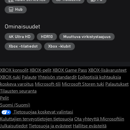
Peacocks • 🐧 Penguins • 🎵🐦 Songbirds • • 🦢 Swans • 🌴🐦
Hub
Toucans • 🪵🔨🐦 Woodpeckers
How it feels
Ominaisuudet
• A gentle flow state: crisp piece-snapping, elegant lighting, and
4K Ultra HD
HDR10
Muuttuva virkistystaajuus
lifelike birds that pop on big screens. Ideal for unwinding after
work, focused breaks, or family game night.
Xbox -tilatiedot
Xbox -klubit
Languages
• 🌍 UI included: 中文 • English • Français • Deutsch • Italiano •
XBOX konsolit
XBOX-pelit
XBOX Game Pass
XBOX-lisävarusteet
日本語 • 한국어 • Português • Русский • Español
XBOX-tuki
Palaute
Yhteisön standardit
Epileptisiä kohtauksia
koskeva varoitus
Microsoft-tili
Microsoft Storen tuki
Palautukset
Ready to unwind?
Tilausten seuranta
• Settle in, pick your favorite flock, and build something beautiful,
Pelit
one piece at a time. 🧩🕊️
Suomi (Suomi)
Tietosuojaa koskevat valintasi
Kuluttajien terveystietojen tietosuoja
Ota yhteyttä Microsoftiin
Julkaisutiedot
Tietosuoja ja evästeet
Hallitse evästeitä