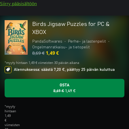
Siirry pääsisältöön
Birds Jigsaw Puzzles for PC &
XBOX
PandaSoftwares
•
Perhe- ja lastenpelit
•
Ongelmanratkaisu- ja tietopelit
8,69 €
1,49 €
*myyty hintaan 1,49 € viimeisten 30 päivän aikana
Alennuksessa: säästä 7,20 €, päättyy 25 päivän kuluttua
OSTA
8,69 €
1,49 €
*myyty
hintaan
1,49
€
viimeisten