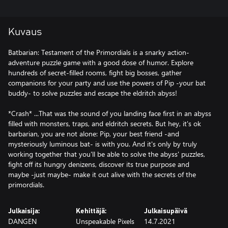
Kuvaus
Batbarian: Testament of the Primordials is a snarky action-
adventure puzzle game with a good dose of humor. Explore
hundreds of secret-filled rooms, fight big bosses, gather
companions for your party and use the powers of Pip -your bat
buddy- to solve puzzles and escape the eldritch abyss!
*Crash* ...That was the sound of you landing face first in an abyss
filled with monsters, traps, and eldritch secrets. But hey, it's ok
barbarian, you are not alone: Pip, your best friend -and
mysteriously luminous bat- is with you. And it's only by truly
working together that you'll be able to solve the abyss' puzzles,
fight off its hungry denizens, discover its true purpose and
maybe -just maybe- make it out alive with the secrets of the
primordials.
Julkaisija:
Kehittäjä:
Julkaisupäivä
DANGEN
Unspeakable Pixels
14.7.2021