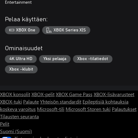
Entertainment
Pelaa käyttäen:
XBOX One
XBOX Series X|S
Ominaisuudet
4K Ultra HD
Yksi pelaaja
Xbox -tilatiedot
Xbox -klubit
XBOX konsolit
XBOX-pelit
XBOX Game Pass
XBOX-lisävarusteet
XBOX-tuki
Palaute
Yhteisön standardit
Epileptisiä kohtauksia
koskeva varoitus
Microsoft-tili
Microsoft Storen tuki
Palautukset
Tilausten seuranta
Pelit
Suomi (Suomi)