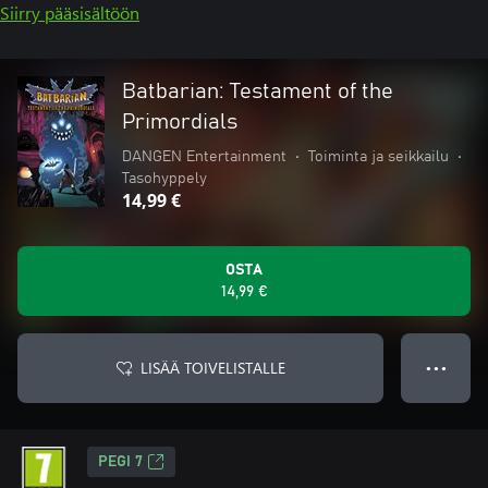
Siirry pääsisältöön
Batbarian: Testament of the
Primordials
DANGEN Entertainment
•
Toiminta ja seikkailu
•
Tasohyppely
14,99 €
OSTA
14,99 €
LISÄÄ TOIVELISTALLE
● ● ●
PEGI 7