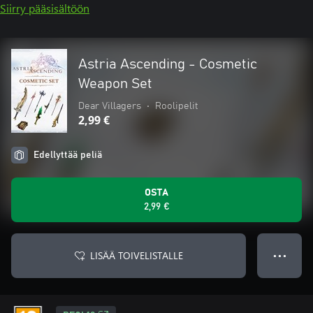
Siirry pääsisältöön
Astria Ascending - Cosmetic
Weapon Set
Dear Villagers
•
Roolipelit
2,99 €
Edellyttää peliä
OSTA
2,99 €
LISÄÄ TOIVELISTALLE
● ● ●