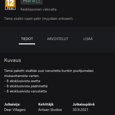
PEGI 12
Keskitasoinen väkivalta
Tämä sisältö vaatii pelin (myydään erikseen).
TIEDOT
ARVOSTELUT
LISÄÄ
Kuvaus
Tämä paketti sisältää uusi varusteita kunkin puolijumalasi
mukauttamista varten.
- 8 eksklusiivista asetta
- 8 eksklusiivista päähinettä
- 8 eksklusiivista varustetta
Julkaisija:
Kehittäjä:
Julkaisupäivä
Dear Villagers
Artisan Studios
30.9.2021